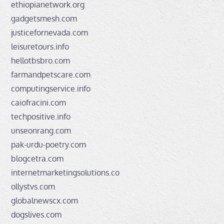
ethiopianetwork.org
gadgetsmesh.com
justicefornevada.com
leisuretours.info
hellotbsbro.com
farmandpetscare.com
computingservice.info
caiofracini.com
techpositive.info
unseonrang.com
pak-urdu-poetry.com
blogcetra.com
internetmarketingsolutions.co
ollystvs.com
globalnewscx.com
dogslives.com