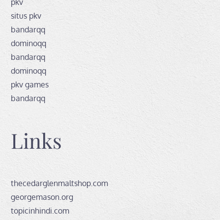
pkv
situs pkv
bandarqq
dominoqq
bandarqq
dominoqq
pkv games
bandarqq
Links
thecedarglenmaltshop.com
georgemason.org
topicinhindi.com