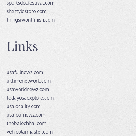
sportsdocfestival.com
shestylestore.com
thingsiwontfinish.com
Links
usafullnewz.com
uktimenetwork.com
usaworldnewz.com
todayusaexplore.com
usalocality.com
usafournewz.com
thebalochhal.com
vehicularmaster.com