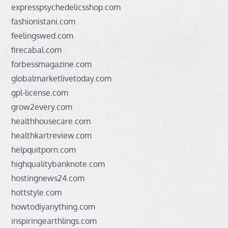
expresspsychedelicsshop.com
fashionistani.com
feelingswed.com
firecabal.com
forbessmagazine.com
globalmarketlivetoday.com
gpl-license.com
grow2every.com
healthhousecare.com
healthkartreview.com
helpquitporn.com
highqualitybanknote.com
hostingnews24.com
hottstyle.com
howtodiyanything.com
inspiringearthlings.com