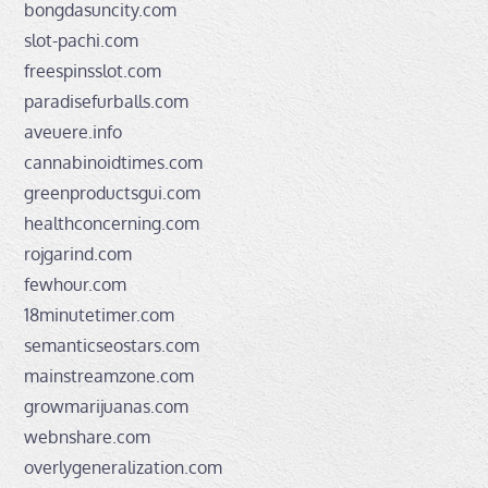
bongdasuncity.com
slot-pachi.com
freespinsslot.com
paradisefurballs.com
aveuere.info
cannabinoidtimes.com
greenproductsgui.com
healthconcerning.com
rojgarind.com
fewhour.com
18minutetimer.com
semanticseostars.com
mainstreamzone.com
growmarijuanas.com
webnshare.com
overlygeneralization.com