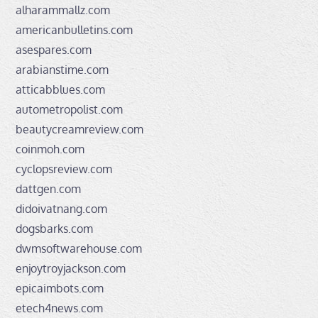
alharammallz.com
americanbulletins.com
asespares.com
arabianstime.com
atticabblues.com
autometropolist.com
beautycreamreview.com
coinmoh.com
cyclopsreview.com
dattgen.com
didoivatnang.com
dogsbarks.com
dwmsoftwarehouse.com
enjoytroyjackson.com
epicaimbots.com
etech4news.com