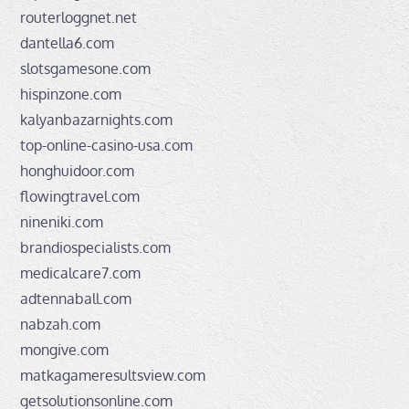
routerloggnet.net
dantella6.com
slotsgamesone.com
hispinzone.com
kalyanbazarnights.com
top-online-casino-usa.com
honghuidoor.com
flowingtravel.com
nineniki.com
brandiospecialists.com
medicalcare7.com
adtennaball.com
nabzah.com
mongive.com
matkagameresultsview.com
getsolutionsonline.com