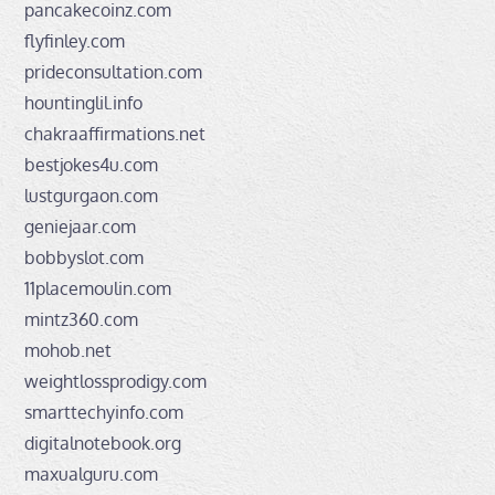
pancakecoinz.com
flyfinley.com
prideconsultation.com
hountinglil.info
chakraaffirmations.net
bestjokes4u.com
lustgurgaon.com
geniejaar.com
bobbyslot.com
11placemoulin.com
mintz360.com
mohob.net
weightlossprodigy.com
smarttechyinfo.com
digitalnotebook.org
maxualguru.com