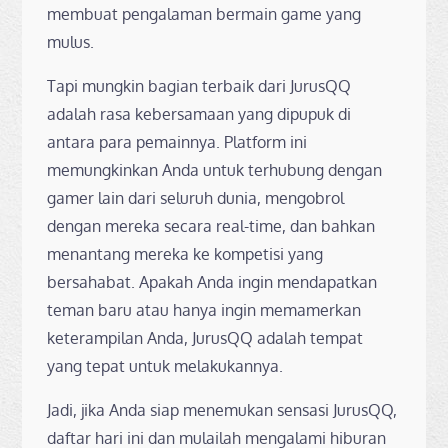
membuat pengalaman bermain game yang
mulus.
Tapi mungkin bagian terbaik dari JurusQQ
adalah rasa kebersamaan yang dipupuk di
antara para pemainnya. Platform ini
memungkinkan Anda untuk terhubung dengan
gamer lain dari seluruh dunia, mengobrol
dengan mereka secara real-time, dan bahkan
menantang mereka ke kompetisi yang
bersahabat. Apakah Anda ingin mendapatkan
teman baru atau hanya ingin memamerkan
keterampilan Anda, JurusQQ adalah tempat
yang tepat untuk melakukannya.
Jadi, jika Anda siap menemukan sensasi JurusQQ,
daftar hari ini dan mulailah mengalami hiburan