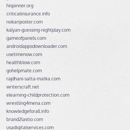
hispinner.org
criticalinsurance.info
nokariposter.com
kalyan-guessing-nightplay.com
gameofpanels.com
androidappsdownloader.com
usetimenow.com
healthblow.com
gohelpmate.com
rajdhani-satta-matka.com
writerscraft.net
elearning-childprotection.com
wrestling4mena.com
knowledgeforall.info
brand2lastio.com
usadigitalservices.com