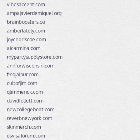
vibesaccent.com
ampajavierdemiguel.org
brainboosters.co
amberlately.com
joycebriscoe.com
aicarmina.com
mypartysupplystore.com
annforwisconsin.com
findjaipur.com
cultofjim.com
glimmerick.com
davidfollett.com
newcollegebeat.com
reverbnewyork.com
skinmerch.com
usvisaforum.com