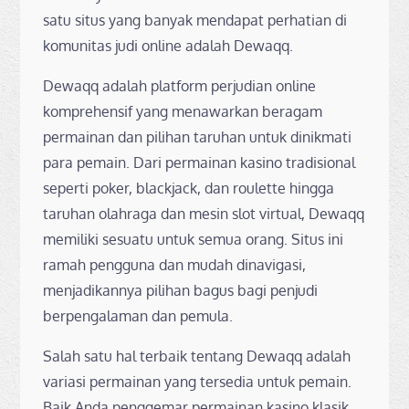
satu situs yang banyak mendapat perhatian di
komunitas judi online adalah Dewaqq.
Dewaqq adalah platform perjudian online
komprehensif yang menawarkan beragam
permainan dan pilihan taruhan untuk dinikmati
para pemain. Dari permainan kasino tradisional
seperti poker, blackjack, dan roulette hingga
taruhan olahraga dan mesin slot virtual, Dewaqq
memiliki sesuatu untuk semua orang. Situs ini
ramah pengguna dan mudah dinavigasi,
menjadikannya pilihan bagus bagi penjudi
berpengalaman dan pemula.
Salah satu hal terbaik tentang Dewaqq adalah
variasi permainan yang tersedia untuk pemain.
Baik Anda penggemar permainan kasino klasik