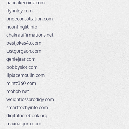
pancakecoinz.com
flyfinley.com
prideconsultation.com
hountinglil.info
chakraaffirmations.net
bestjokes4u.com
lustgurgaon.com
geniejaar.com
bobbyslot.com
11placemoulin.com
mintz360.com
mohob.net
weightlossprodigy.com
smarttechyinfo.com
digitalnotebook.org
maxualguru.com