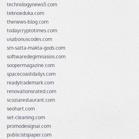
technologynews5.com
teknoeduka.com
thenews-blog.com
todaycryptotimes.com
usabonuscodes.com
sm-satta-makta-gods.com
softwaredegimnasios.com
soopermagazine.com
spacecoastdailys.com
readytrademark.com
renovationsrated.com
scoziarestaurant.com
seohart.com
set-cleaning.com
promodesignai.com
publicistspaper.com