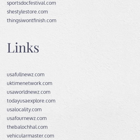
sportsdocfestival.com
shestylestore.com
thingsiwontfinish.com
Links
usafullnewz.com
uktimenetwork.com
usaworldnewz.com
todayusaexplore.com
usalocality.com
usafournewz.com
thebalochhal.com
vehicularmaster.com