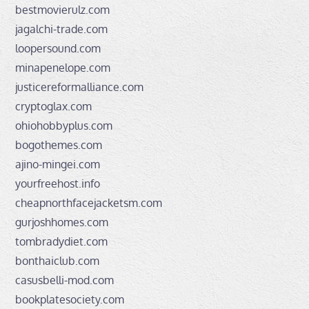
bestmovierulz.com
jagalchi-trade.com
loopersound.com
minapenelope.com
justicereformalliance.com
cryptoglax.com
ohiohobbyplus.com
bogothemes.com
ajino-mingei.com
yourfreehost.info
cheapnorthfacejacketsm.com
gurjoshhomes.com
tombradydiet.com
bonthaiclub.com
casusbelli-mod.com
bookplatesociety.com