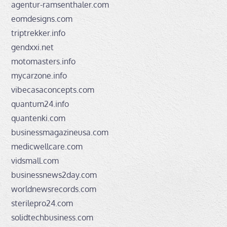
agentur-ramsenthaler.com
eomdesigns.com
triptrekker.info
gendxxi.net
motomasters.info
mycarzone.info
vibecasaconcepts.com
quantum24.info
quantenki.com
businessmagazineusa.com
medicwellcare.com
vidsmall.com
businessnews2day.com
worldnewsrecords.com
sterilepro24.com
solidtechbusiness.com