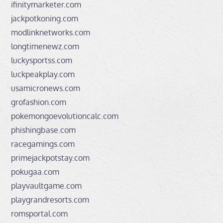
ifinitymarketer.com
jackpotkoning.com
modlinknetworks.com
longtimenewz.com
luckysportss.com
luckpeakplay.com
usamicronews.com
grofashion.com
pokemongoevolutioncalc.com
phishingbase.com
racegamings.com
primejackpotstay.com
pokugaa.com
playvaultgame.com
playgrandresorts.com
romsportal.com