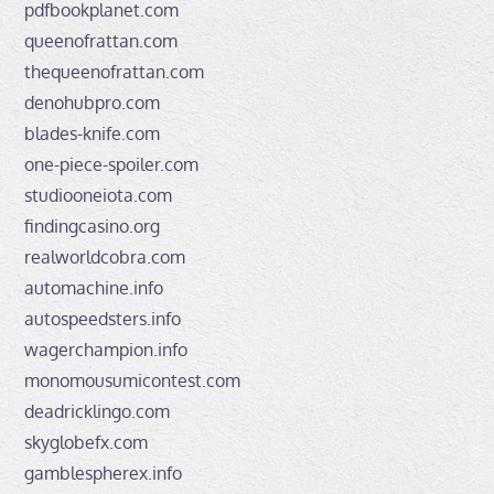
pdfbookplanet.com
queenofrattan.com
thequeenofrattan.com
denohubpro.com
blades-knife.com
one-piece-spoiler.com
studiooneiota.com
findingcasino.org
realworldcobra.com
automachine.info
autospeedsters.info
wagerchampion.info
monomousumicontest.com
deadricklingo.com
skyglobefx.com
gamblespherex.info