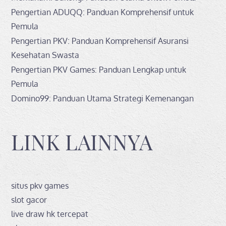
Pengertian ADUQQ: Panduan Komprehensif untuk
Pemula
Pengertian PKV: Panduan Komprehensif Asuransi
Kesehatan Swasta
Pengertian PKV Games: Panduan Lengkap untuk
Pemula
Domino99: Panduan Utama Strategi Kemenangan
LINK LAINNYA
situs pkv games
slot gacor
live draw hk tercepat