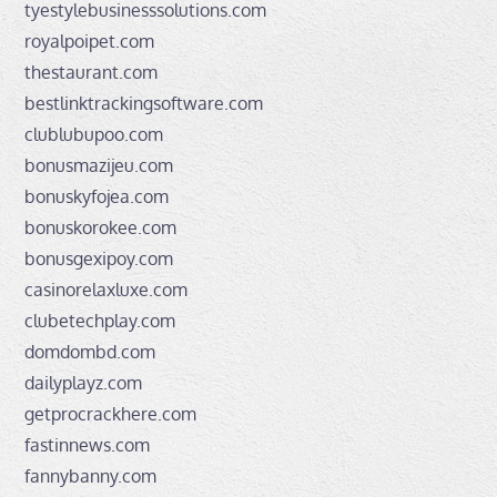
tyestylebusinesssolutions.com
royalpoipet.com
thestaurant.com
bestlinktrackingsoftware.com
clublubupoo.com
bonusmazijeu.com
bonuskyfojea.com
bonuskorokee.com
bonusgexipoy.com
casinorelaxluxe.com
clubetechplay.com
domdombd.com
dailyplayz.com
getprocrackhere.com
fastinnews.com
fannybanny.com