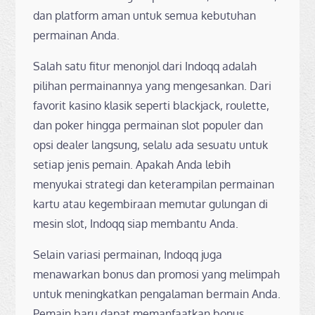
dan platform aman untuk semua kebutuhan
permainan Anda.
Salah satu fitur menonjol dari Indoqq adalah
pilihan permainannya yang mengesankan. Dari
favorit kasino klasik seperti blackjack, roulette,
dan poker hingga permainan slot populer dan
opsi dealer langsung, selalu ada sesuatu untuk
setiap jenis pemain. Apakah Anda lebih
menyukai strategi dan keterampilan permainan
kartu atau kegembiraan memutar gulungan di
mesin slot, Indoqq siap membantu Anda.
Selain variasi permainan, Indoqq juga
menawarkan bonus dan promosi yang melimpah
untuk meningkatkan pengalaman bermain Anda.
Pemain baru dapat memanfaatkan bonus