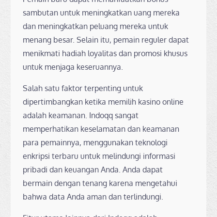
sambutan untuk meningkatkan uang mereka
dan meningkatkan peluang mereka untuk
menang besar. Selain itu, pemain reguler dapat
menikmati hadiah loyalitas dan promosi khusus
untuk menjaga keseruannya.
Salah satu faktor terpenting untuk
dipertimbangkan ketika memilih kasino online
adalah keamanan. Indoqq sangat
memperhatikan keselamatan dan keamanan
para pemainnya, menggunakan teknologi
enkripsi terbaru untuk melindungi informasi
pribadi dan keuangan Anda. Anda dapat
bermain dengan tenang karena mengetahui
bahwa data Anda aman dan terlindungi.