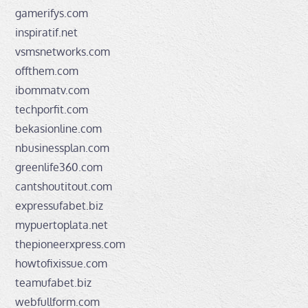
gamerifys.com
inspiratif.net
vsmsnetworks.com
offthem.com
ibommatv.com
techporfit.com
bekasionline.com
nbusinessplan.com
greenlife360.com
cantshoutitout.com
expressufabet.biz
mypuertoplata.net
thepioneerxpress.com
howtofixissue.com
teamufabet.biz
webfullform.com