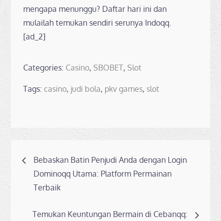
mengapa menunggu? Daftar hari ini dan
mulailah temukan sendiri serunya Indoqq.
[ad_2]
Categories:
Casino
,
SBOBET
,
Slot
Tags:
casino
,
judi bola
,
pkv games
,
slot
Post
Bebaskan Batin Penjudi Anda dengan Login
navigation
Dominoqq Utama: Platform Permainan
Terbaik
Temukan Keuntungan Bermain di Cebanqq: