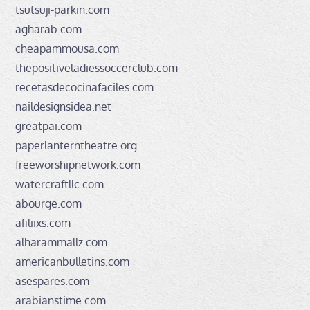
tsutsuji-parkin.com
agharab.com
cheapammousa.com
thepositiveladiessoccerclub.com
recetasdecocinafaciles.com
naildesignsidea.net
greatpai.com
paperlanterntheatre.org
freeworshipnetwork.com
watercraftllc.com
abourge.com
afiliixs.com
alharammallz.com
americanbulletins.com
asespares.com
arabianstime.com