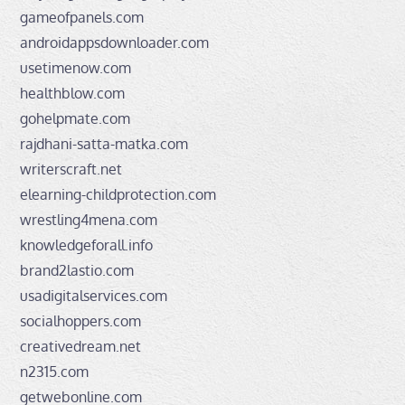
gameofpanels.com
androidappsdownloader.com
usetimenow.com
healthblow.com
gohelpmate.com
rajdhani-satta-matka.com
writerscraft.net
elearning-childprotection.com
wrestling4mena.com
knowledgeforall.info
brand2lastio.com
usadigitalservices.com
socialhoppers.com
creativedream.net
n2315.com
getwebonline.com