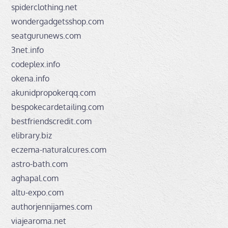
spiderclothing.net
wondergadgetsshop.com
seatgurunews.com
3net.info
codeplex.info
okena.info
akunidpropokerqq.com
bespokecardetailing.com
bestfriendscredit.com
elibrary.biz
eczema-naturalcures.com
astro-bath.com
aghapal.com
altu-expo.com
authorjennijames.com
viajearoma.net