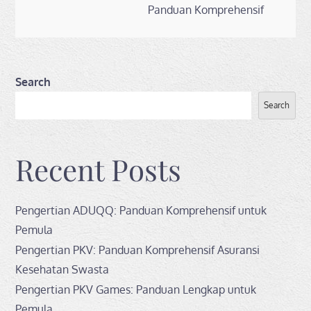
Panduan Komprehensif
Search
Search
Recent Posts
Pengertian ADUQQ: Panduan Komprehensif untuk
Pemula
Pengertian PKV: Panduan Komprehensif Asuransi
Kesehatan Swasta
Pengertian PKV Games: Panduan Lengkap untuk
Pemula