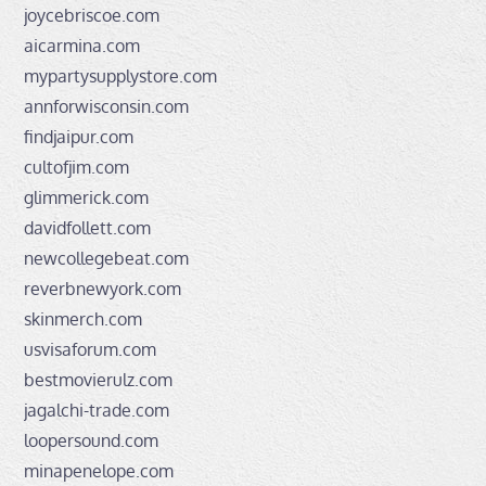
joycebriscoe.com
aicarmina.com
mypartysupplystore.com
annforwisconsin.com
findjaipur.com
cultofjim.com
glimmerick.com
davidfollett.com
newcollegebeat.com
reverbnewyork.com
skinmerch.com
usvisaforum.com
bestmovierulz.com
jagalchi-trade.com
loopersound.com
minapenelope.com