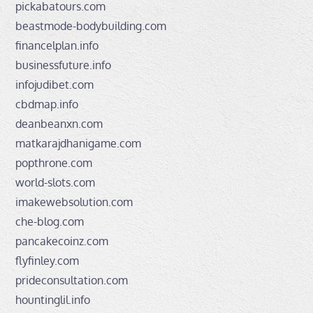
pickabatours.com
beastmode-bodybuilding.com
financelplan.info
businessfuture.info
infojudibet.com
cbdmap.info
deanbeanxn.com
matkarajdhanigame.com
popthrone.com
world-slots.com
imakewebsolution.com
che-blog.com
pancakecoinz.com
flyfinley.com
prideconsultation.com
hountinglil.info