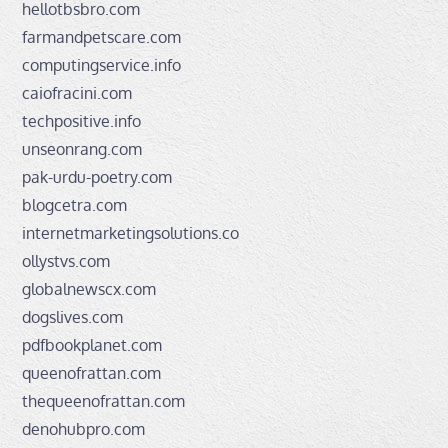
hellotbsbro.com
farmandpetscare.com
computingservice.info
caiofracini.com
techpositive.info
unseonrang.com
pak-urdu-poetry.com
blogcetra.com
internetmarketingsolutions.co
ollystvs.com
globalnewscx.com
dogslives.com
pdfbookplanet.com
queenofrattan.com
thequeenofrattan.com
denohubpro.com