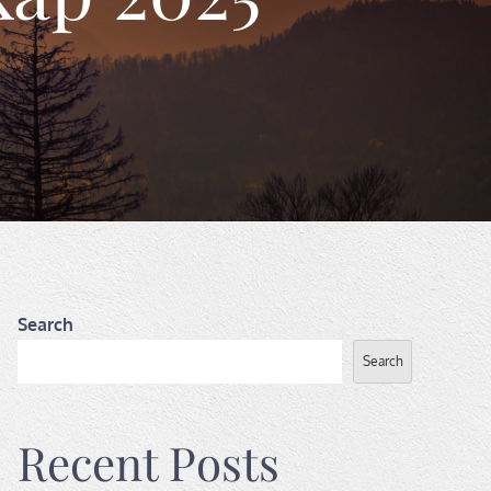
Search
Search
Recent Posts