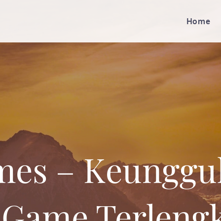
Home
en Slot Gacor dengan Banya
gacor dengan banyak hadiah setiap minggu. Mainka
enarik.
es – Keunggul
 Game Terlengk