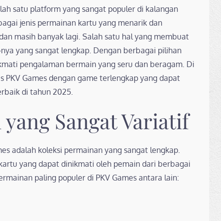
lah satu platform yang sangat populer di kalangan
gai jenis permainan kartu yang menarik dan
 dan masih banyak lagi. Salah satu hal yang membuat
-nya yang sangat lengkap. Dengan berbagai pilihan
kmati pengalaman bermain yang seru dan beragam. Di
tus PKV Games dengan game terlengkap yang dapat
baik di tahun 2025.
yang Sangat Variatif
es adalah koleksi permainan yang sangat lengkap.
kartu yang dapat dinikmati oleh pemain dari berbagai
ermainan paling populer di PKV Games antara lain: