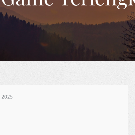
, 2025