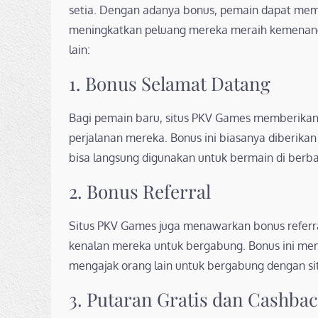
setia. Dengan adanya bonus, pemain dapat mem
meningkatkan peluang mereka meraih kemenanga
lain:
1. Bonus Selamat Datang
Bagi pemain baru, situs PKV Games memberika
perjalanan mereka. Bonus ini biasanya diberika
bisa langsung digunakan untuk bermain di berb
2. Bonus Referral
Situs PKV Games juga menawarkan bonus referr
kenalan mereka untuk bergabung. Bonus ini mem
mengajak orang lain untuk bergabung dengan sit
3. Putaran Gratis dan Cashba