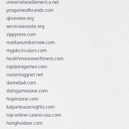
universitiesofamerica.net
progameofbrands.com
qbreview.org
servicewueste.org
zippyrevs.com
matkanumbernow.com
myjobcirculars.com
healthmoreoverfitness.com
topslotxgames.com
routerloggnet.net
dantella6.com
slotsgamesone.com
hispinzone.com
kalyanbazarnights.com
top-online-casino-usa.com
honghuidoor.com