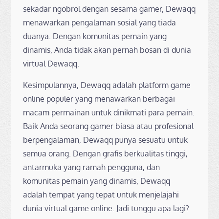
sekadar ngobrol dengan sesama gamer, Dewaqq
menawarkan pengalaman sosial yang tiada
duanya. Dengan komunitas pemain yang
dinamis, Anda tidak akan pernah bosan di dunia
virtual Dewaqq.
Kesimpulannya, Dewaqq adalah platform game
online populer yang menawarkan berbagai
macam permainan untuk dinikmati para pemain.
Baik Anda seorang gamer biasa atau profesional
berpengalaman, Dewaqq punya sesuatu untuk
semua orang. Dengan grafis berkualitas tinggi,
antarmuka yang ramah pengguna, dan
komunitas pemain yang dinamis, Dewaqq
adalah tempat yang tepat untuk menjelajahi
dunia virtual game online. Jadi tunggu apa lagi?