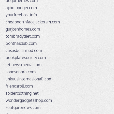
bogothemes.com
ajino-mingei.com
yourfreehost.info
cheapnorthfacejacketsm.com
gurjoshhomes.com
tombradydiet.com
bonthaiclub.com
casusbelli-mod.com
bookplatesociety.com
lebnewsmedia.com
sonosonora.com
linkuusinternasional1.com
friendsroll.com
spiderclothing.net
wondergadgetsshop.com
seatgurunews.com