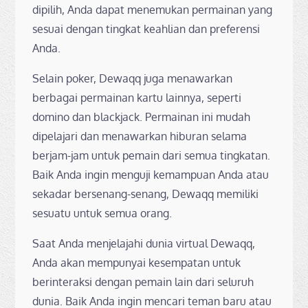
dipilih, Anda dapat menemukan permainan yang
sesuai dengan tingkat keahlian dan preferensi
Anda.
Selain poker, Dewaqq juga menawarkan
berbagai permainan kartu lainnya, seperti
domino dan blackjack. Permainan ini mudah
dipelajari dan menawarkan hiburan selama
berjam-jam untuk pemain dari semua tingkatan.
Baik Anda ingin menguji kemampuan Anda atau
sekadar bersenang-senang, Dewaqq memiliki
sesuatu untuk semua orang.
Saat Anda menjelajahi dunia virtual Dewaqq,
Anda akan mempunyai kesempatan untuk
berinteraksi dengan pemain lain dari seluruh
dunia. Baik Anda ingin mencari teman baru atau