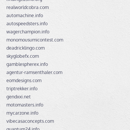
realworldcobra.com
automachine.info
autospeedsters.info
wagerchampion.info
monomousumicontest.com
deadricklingo.com
skyglobefx.com
gamblespherex.info
agentur-ramsenthaler.com
eomdesigns.com
triptrekker.info
gendxxi.net
motomasters.info
mycarzone.info
vibecasaconcepts.com
quantum24.info