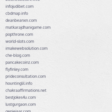
infojudibet.com
cbdmap.info
deanbeanxn.com
matkarajdhanigame.com
popthrone.com
world-slots.com
imakewebsolution.com
che-blog.com
pancakecoinz.com
flyfinley.com
prideconsultation.com
hountinglil.info
chakraaffirmations.net
bestjokes4u.com
lustgurgaon.com
geniejaar.com