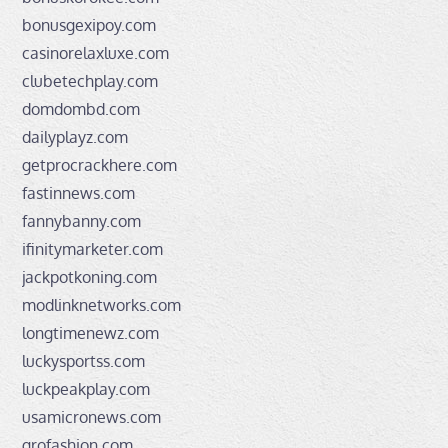
bonusgexipoy.com
casinorelaxluxe.com
clubetechplay.com
domdombd.com
dailyplayz.com
getprocrackhere.com
fastinnews.com
fannybanny.com
ifinitymarketer.com
jackpotkoning.com
modlinknetworks.com
longtimenewz.com
luckysportss.com
luckpeakplay.com
usamicronews.com
grofashion.com