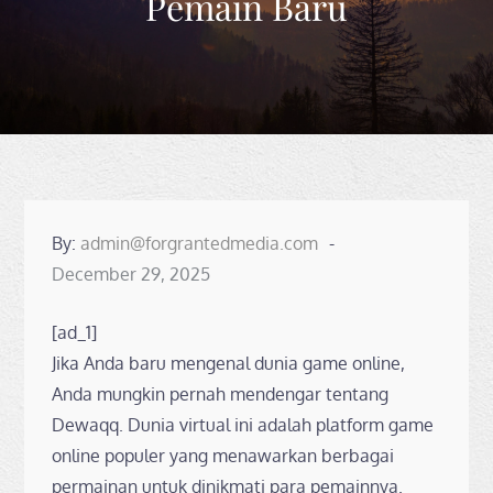
Pemain Baru
By:
admin@forgrantedmedia.com
Posted
December 29, 2025
on
[ad_1]
Jika Anda baru mengenal dunia game online,
Anda mungkin pernah mendengar tentang
Dewaqq. Dunia virtual ini adalah platform game
online populer yang menawarkan berbagai
permainan untuk dinikmati para pemainnya.