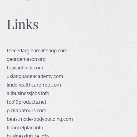
Links
thecedarglenmaltshop.com
georgemason.org
topicinhindi.com
uklanguageacademy.com
lindehealthcarefree.com
allbusinessjobs.info
top10products.net
pickabatours.com
beastmode-bodybuilding.com
financelplan.info
businessfuture.info