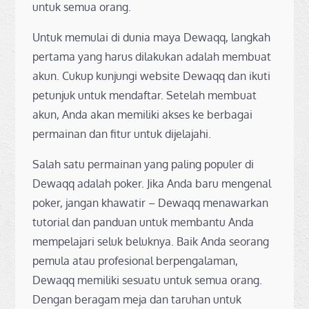
untuk semua orang.
Untuk memulai di dunia maya Dewaqq, langkah
pertama yang harus dilakukan adalah membuat
akun. Cukup kunjungi website Dewaqq dan ikuti
petunjuk untuk mendaftar. Setelah membuat
akun, Anda akan memiliki akses ke berbagai
permainan dan fitur untuk dijelajahi.
Salah satu permainan yang paling populer di
Dewaqq adalah poker. Jika Anda baru mengenal
poker, jangan khawatir – Dewaqq menawarkan
tutorial dan panduan untuk membantu Anda
mempelajari seluk beluknya. Baik Anda seorang
pemula atau profesional berpengalaman,
Dewaqq memiliki sesuatu untuk semua orang.
Dengan beragam meja dan taruhan untuk