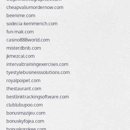
cheapvaliumordernow.com
beenime.com
sodecia-kemmerich.com
fun-mak.com
casino888world.com
misterdbnb.com
jkmezcal.com
intervaltrainingexercises.com
tyestylebusinesssolutions.com
royalpoipet.com
thestaurant.com
bestlinktrackingsoftware.com
clublubupoo.com
bonusmazijeu.com
bonuskyfojea.com
bonuskorokee.com