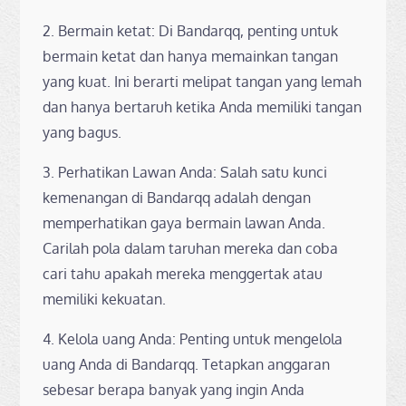
2. Bermain ketat: Di Bandarqq, penting untuk
bermain ketat dan hanya memainkan tangan
yang kuat. Ini berarti melipat tangan yang lemah
dan hanya bertaruh ketika Anda memiliki tangan
yang bagus.
3. Perhatikan Lawan Anda: Salah satu kunci
kemenangan di Bandarqq adalah dengan
memperhatikan gaya bermain lawan Anda.
Carilah pola dalam taruhan mereka dan coba
cari tahu apakah mereka menggertak atau
memiliki kekuatan.
4. Kelola uang Anda: Penting untuk mengelola
uang Anda di Bandarqq. Tetapkan anggaran
sebesar berapa banyak yang ingin Anda