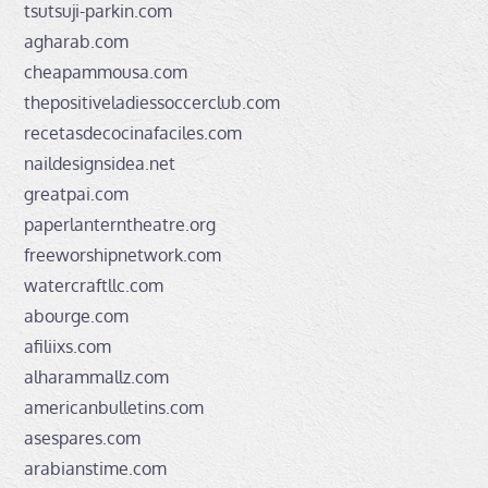
tsutsuji-parkin.com
agharab.com
cheapammousa.com
thepositiveladiessoccerclub.com
recetasdecocinafaciles.com
naildesignsidea.net
greatpai.com
paperlanterntheatre.org
freeworshipnetwork.com
watercraftllc.com
abourge.com
afiliixs.com
alharammallz.com
americanbulletins.com
asespares.com
arabianstime.com