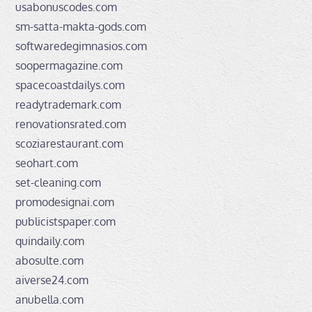
usabonuscodes.com
sm-satta-makta-gods.com
softwaredegimnasios.com
soopermagazine.com
spacecoastdailys.com
readytrademark.com
renovationsrated.com
scoziarestaurant.com
seohart.com
set-cleaning.com
promodesignai.com
publicistspaper.com
quindaily.com
abosulte.com
aiverse24.com
anubella.com