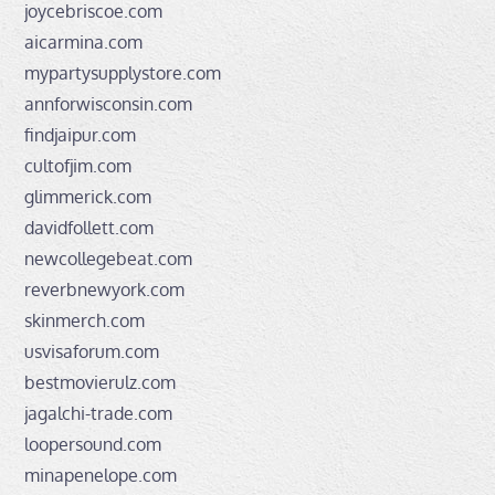
joycebriscoe.com
aicarmina.com
mypartysupplystore.com
annforwisconsin.com
findjaipur.com
cultofjim.com
glimmerick.com
davidfollett.com
newcollegebeat.com
reverbnewyork.com
skinmerch.com
usvisaforum.com
bestmovierulz.com
jagalchi-trade.com
loopersound.com
minapenelope.com