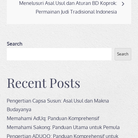
Menelusuri Asal Usul dan Aturan BD Koprok:
Permainan Judi Tradisional Indonesia
Search
Search
Recent Posts
Pengertian Capsa Susun: Asal Usul dan Makna
Budayanya
Memahami AdUq: Panduan Komprehensif
Memahami Sakong: Panduan Utama untuk Pemula
Pengertian ADUQQ: Panduan Komprehensif untuk