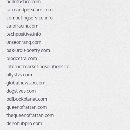
hellotbsbro.com
farmandpetscare.com
computingservice.info
caiofracini.com
techpositive.info
unseonrang.com
pak-urdu-poetry.com
blogcetra.com
internetmarketingsolutions.co
ollystvs.com
globalnewscx.com
dogslives.com
pdfbookplanet.com
queenofrattan.com
thequeenofrattan.com
denohubpro.com