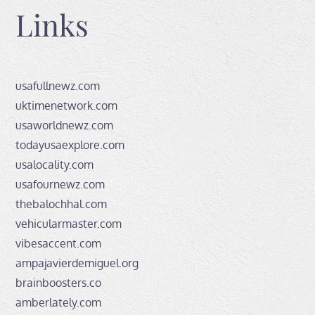
Links
usafullnewz.com
uktimenetwork.com
usaworldnewz.com
todayusaexplore.com
usalocality.com
usafournewz.com
thebalochhal.com
vehicularmaster.com
vibesaccent.com
ampajavierdemiguel.org
brainboosters.co
amberlately.com