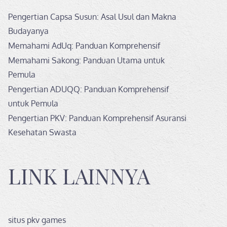
Pengertian Capsa Susun: Asal Usul dan Makna
Budayanya
Memahami AdUq: Panduan Komprehensif
Memahami Sakong: Panduan Utama untuk
Pemula
Pengertian ADUQQ: Panduan Komprehensif
untuk Pemula
Pengertian PKV: Panduan Komprehensif Asuransi
Kesehatan Swasta
LINK LAINNYA
situs pkv games