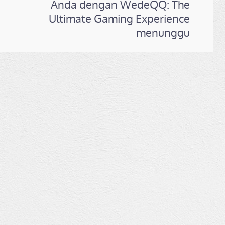
Anda dengan WedeQQ: The
Ultimate Gaming Experience
menunggu