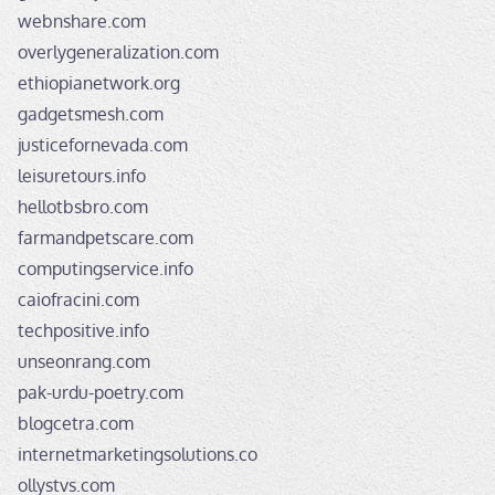
webnshare.com
overlygeneralization.com
ethiopianetwork.org
gadgetsmesh.com
justicefornevada.com
leisuretours.info
hellotbsbro.com
farmandpetscare.com
computingservice.info
caiofracini.com
techpositive.info
unseonrang.com
pak-urdu-poetry.com
blogcetra.com
internetmarketingsolutions.co
ollystvs.com