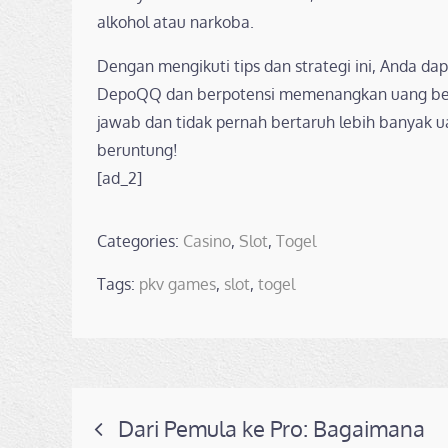
alkohol atau narkoba.
Dengan mengikuti tips dan strategi ini, Anda d
DepoQQ dan berpotensi memenangkan uang besar
jawab dan tidak pernah bertaruh lebih banyak
beruntung!
[ad_2]
Categories:
Casino
,
Slot
,
Togel
Tags:
pkv games
,
slot
,
togel
Post
Dari Pemula ke Pro: Bagaimana