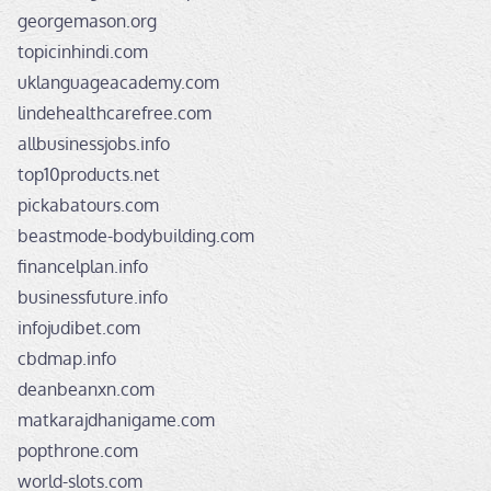
georgemason.org
topicinhindi.com
uklanguageacademy.com
lindehealthcarefree.com
allbusinessjobs.info
top10products.net
pickabatours.com
beastmode-bodybuilding.com
financelplan.info
businessfuture.info
infojudibet.com
cbdmap.info
deanbeanxn.com
matkarajdhanigame.com
popthrone.com
world-slots.com