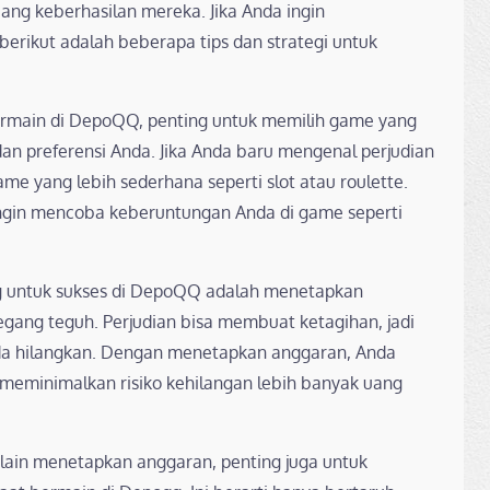
ng keberhasilan mereka. Jika Anda ingin
ikut adalah beberapa tips dan strategi untuk
bermain di DepoQQ, penting untuk memilih game yang
dan preferensi Anda. Jika Anda baru mengenal perjudian
e yang lebih sederhana seperti slot atau roulette.
ingin mencoba keberuntungan Anda di game seperti
ing untuk sukses di DepoQQ adalah menetapkan
egang teguh. Perjudian bisa membuat ketagihan, jadi
nda hilangkan. Dengan menetapkan anggaran, Anda
meminimalkan risiko kehilangan lebih banyak uang
elain menetapkan anggaran, penting juga untuk