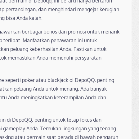
at bermain di Depoqq. Ini berarti hanya bertaruh
tiap pertandingan, dan menghindari mengejar kerugian
g bisa Anda kalah.
awarkan berbagai bonus dan promosi untuk menarik
terlibat. Manfaatkan penawaran ini untuk
n peluang keberhasilan Anda. Pastikan untuk
ntuk memastikan Anda memenuhi persyaratan
ame seperti poker atau blackjack di DepoQQ, penting
gkatkan peluang Anda untuk menang. Ada banyak
ntu Anda meningkatkan keterampilan Anda dan
ain di DepoQQ, penting untuk tetap fokus dan
 gameplay Anda. Temukan lingkungan yang tenang
tasking atau bermain saat berada di bawah pengaruh