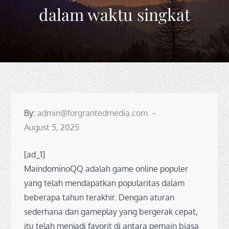
dalam waktu singkat
By:
admin@forgrantedmedia.com
Posted
August 5, 2025
on
[ad_1]
MaindominoQQ adalah game online populer
yang telah mendapatkan popularitas dalam
beberapa tahun terakhir. Dengan aturan
sederhana dan gameplay yang bergerak cepat,
itu telah menjadi favorit di antara pemain biasa