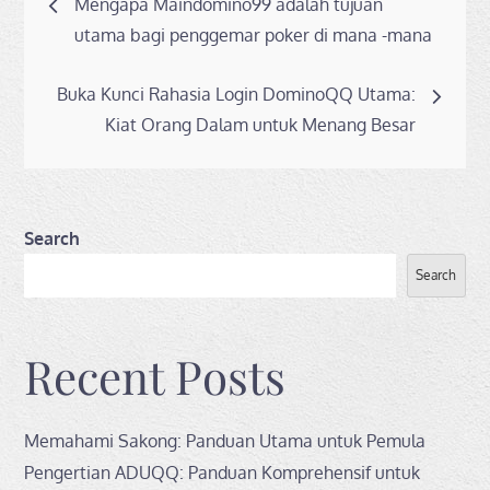
Mengapa Maindomino99 adalah tujuan
navigation
utama bagi penggemar poker di mana -mana
Buka Kunci Rahasia Login DominoQQ Utama:
Kiat Orang Dalam untuk Menang Besar
Search
Search
Recent Posts
Memahami Sakong: Panduan Utama untuk Pemula
Pengertian ADUQQ: Panduan Komprehensif untuk