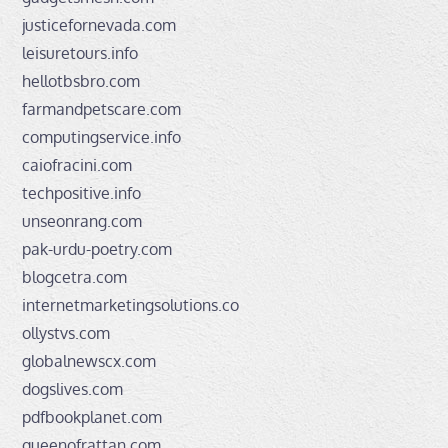
justicefornevada.com
leisuretours.info
hellotbsbro.com
farmandpetscare.com
computingservice.info
caiofracini.com
techpositive.info
unseonrang.com
pak-urdu-poetry.com
blogcetra.com
internetmarketingsolutions.co
ollystvs.com
globalnewscx.com
dogslives.com
pdfbookplanet.com
queenofrattan.com