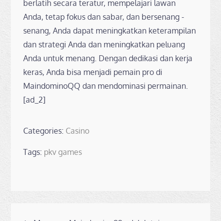
berlatih secara teratur, mempelajari lawan
Anda, tetap fokus dan sabar, dan bersenang -
senang, Anda dapat meningkatkan keterampilan
dan strategi Anda dan meningkatkan peluang
Anda untuk menang. Dengan dedikasi dan kerja
keras, Anda bisa menjadi pemain pro di
MaindominoQQ dan mendominasi permainan.
[ad_2]
Categories:
Casino
Tags:
pkv games
Post