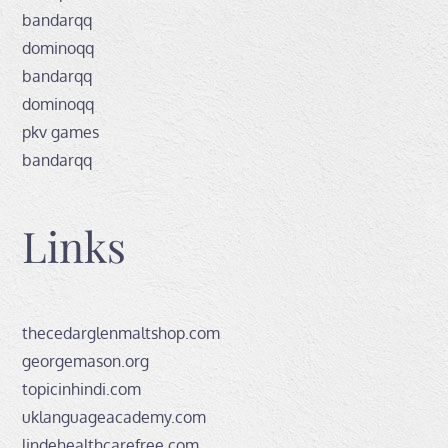
bandarqq
dominoqq
bandarqq
dominoqq
pkv games
bandarqq
Links
thecedarglenmaltshop.com
georgemason.org
topicinhindi.com
uklanguageacademy.com
lindehealthcarefree.com