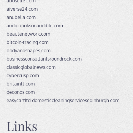
abosulte.com
aiverse24.com
anubella.com
audiobooksonaudible.com
beautenetwork.com
bitcoin-tracing.com
bodyandshapes.com
businessconsultantsroundrock.com
classicglobalnews.com
cybercusp.com
britaintt.com
deconds.com
easycartltd-domesticcleaningservicesedinburgh.com
Links