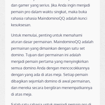
dan gamer yang serius. Jika Anda ingin menjadi
pemain pro dalam waktu singkat, maka buka
rahasia rahasia MaindominoQQ adalah kunci
kesuksesan.
Untuk memulai, penting untuk memahami
aturan dasar permainan. MaindominoQQ adalah
permainan yang dimainkan dengan satu set
domino. Tujuan dari permainan ini adalah
menjadi pemain pertama yang menyingkirkan
semua domino Anda dengan mencocokkannya
dengan yang ada di atas meja. Setiap pemain
dibagikan sejumlah domino di awal permainan,
dan mereka secara bergiliran menempatkannya
di atas meja.
Salah satu rahasia untuk menjadi pemain pro di