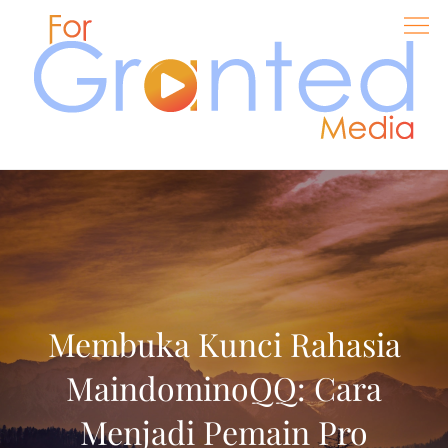
Skip
to
content
Daftar Agen Slot Gacor dengan
Temukan agen slot gacor dengan banyak hadiah setiap
minggu. Mainkan slot dan raih kemenangan besar
Banyak Hadiah Setiap Minggu
dengan berbagai promosi menarik.
Membuka Kunci Rahasia
MaindominoQQ: Cara
Menjadi Pemain Pro