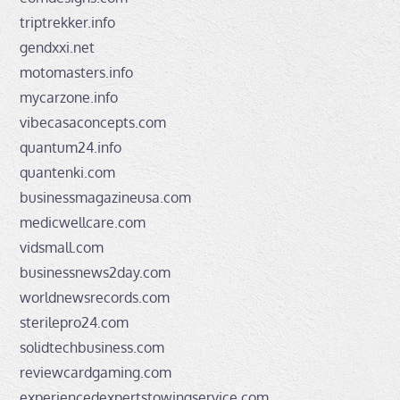
triptrekker.info
gendxxi.net
motomasters.info
mycarzone.info
vibecasaconcepts.com
quantum24.info
quantenki.com
businessmagazineusa.com
medicwellcare.com
vidsmall.com
businessnews2day.com
worldnewsrecords.com
sterilepro24.com
solidtechbusiness.com
reviewcardgaming.com
experiencedexpertstowingservice.com