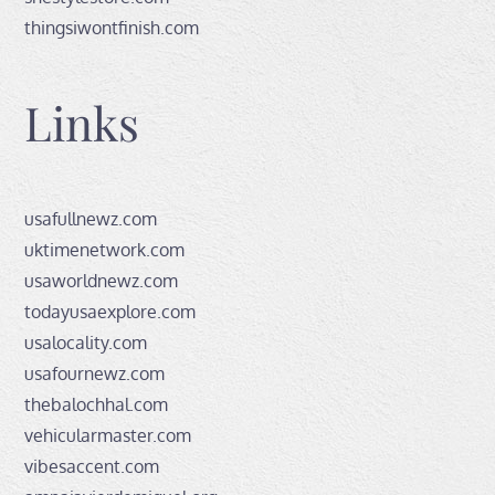
thingsiwontfinish.com
Links
usafullnewz.com
uktimenetwork.com
usaworldnewz.com
todayusaexplore.com
usalocality.com
usafournewz.com
thebalochhal.com
vehicularmaster.com
vibesaccent.com