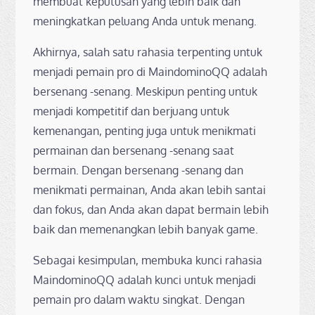
membuat keputusan yang lebih baik dan
meningkatkan peluang Anda untuk menang.
Akhirnya, salah satu rahasia terpenting untuk
menjadi pemain pro di MaindominoQQ adalah
bersenang -senang. Meskipun penting untuk
menjadi kompetitif dan berjuang untuk
kemenangan, penting juga untuk menikmati
permainan dan bersenang -senang saat
bermain. Dengan bersenang -senang dan
menikmati permainan, Anda akan lebih santai
dan fokus, dan Anda akan dapat bermain lebih
baik dan memenangkan lebih banyak game.
Sebagai kesimpulan, membuka kunci rahasia
MaindominoQQ adalah kunci untuk menjadi
pemain pro dalam waktu singkat. Dengan