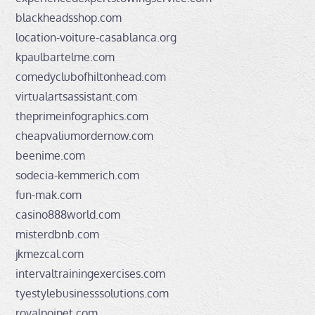
blackheadsshop.com
location-voiture-casablanca.org
kpaulbartelme.com
comedyclubofhiltonhead.com
virtualartsassistant.com
theprimeinfographics.com
cheapvaliumordernow.com
beenime.com
sodecia-kemmerich.com
fun-mak.com
casino888world.com
misterdbnb.com
jkmezcal.com
intervaltrainingexercises.com
tyestylebusinesssolutions.com
royalpoipet.com