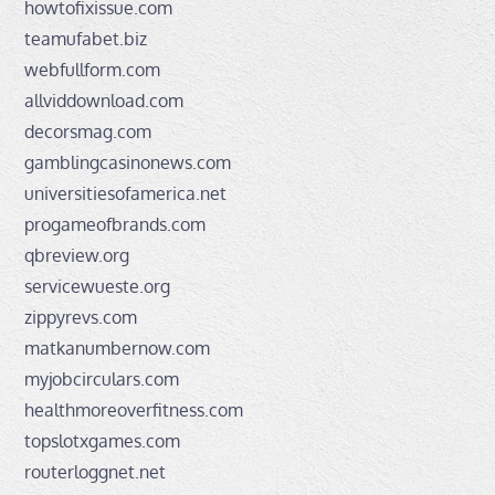
howtofixissue.com
teamufabet.biz
webfullform.com
allviddownload.com
decorsmag.com
gamblingcasinonews.com
universitiesofamerica.net
progameofbrands.com
qbreview.org
servicewueste.org
zippyrevs.com
matkanumbernow.com
myjobcirculars.com
healthmoreoverfitness.com
topslotxgames.com
routerloggnet.net