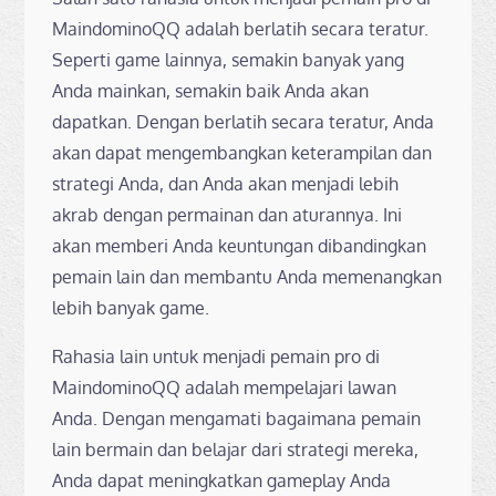
MaindominoQQ adalah berlatih secara teratur.
Seperti game lainnya, semakin banyak yang
Anda mainkan, semakin baik Anda akan
dapatkan. Dengan berlatih secara teratur, Anda
akan dapat mengembangkan keterampilan dan
strategi Anda, dan Anda akan menjadi lebih
akrab dengan permainan dan aturannya. Ini
akan memberi Anda keuntungan dibandingkan
pemain lain dan membantu Anda memenangkan
lebih banyak game.
Rahasia lain untuk menjadi pemain pro di
MaindominoQQ adalah mempelajari lawan
Anda. Dengan mengamati bagaimana pemain
lain bermain dan belajar dari strategi mereka,
Anda dapat meningkatkan gameplay Anda