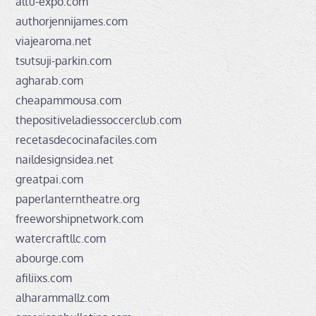
altu-expo.com
authorjennijames.com
viajearoma.net
tsutsuji-parkin.com
agharab.com
cheapammousa.com
thepositiveladiessoccerclub.com
recetasdecocinafaciles.com
naildesignsidea.net
greatpai.com
paperlanterntheatre.org
freeworshipnetwork.com
watercraftllc.com
abourge.com
afiliixs.com
alharammallz.com