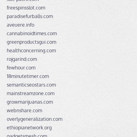
freespinsslot.com
paradisefurballs.com
aveuere.info
cannabinoidtimes.com
greenproductsgui.com
healthconcerning.com
rojgarind.com
fewhour.com
18minutetimer.com
semanticseostars.com
mainstreamzone.com
growmarijuanas.com
webnshare.com
overlygeneralization.com
ethiopianetwork.org
gadgetsmesh.com