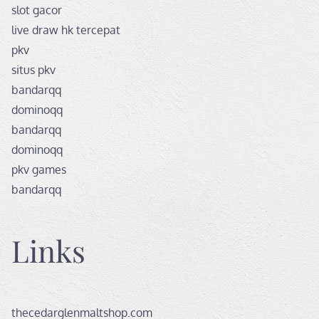
slot gacor
live draw hk tercepat
pkv
situs pkv
bandarqq
dominoqq
bandarqq
dominoqq
pkv games
bandarqq
Links
thecedarglenmaltshop.com