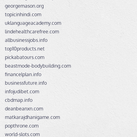
georgemason.org
topicinhindi.com
uklanguageacademy.com
lindehealthcarefree.com
allbusinessjobs.info
top10products.net
pickabatours.com
beastmode-bodybuilding.com
financelplan.info
businessfuture.info
infojudibet.com
cbdmap.info
deanbeanxn.com
matkarajdhanigame.com
popthrone.com
world-slots.com