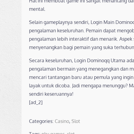
Hal ini membuat game ini sangat menantang d
mental.
Selain gameplaynya sendiri, Login Main Domin
pengalaman keseluruhan. Pemain dapat mengobr
pengalaman lebih interaktif dan menarik. Aspek
menyenangkan bagi pemain yang suka terhubung
Secara keseluruhan, Login Dominoqq Utama ada
pengalaman bermain yang menegangkan dan me
mencari tantangan baru atau pemula yang ingi
layak untuk dicoba. Jadi mengapa menunggu? Ma
sendiri keseruannya!
[ad_2]
Categories:
Casino
,
Slot