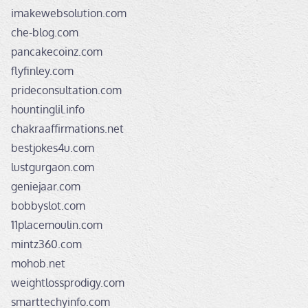
imakewebsolution.com
che-blog.com
pancakecoinz.com
flyfinley.com
prideconsultation.com
hountinglil.info
chakraaffirmations.net
bestjokes4u.com
lustgurgaon.com
geniejaar.com
bobbyslot.com
11placemoulin.com
mintz360.com
mohob.net
weightlossprodigy.com
smarttechyinfo.com