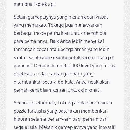
membuat korek api.
Selain gameplaynya yang menarik dan visual
yang memukau, Tokeqq juga menawarkan
berbagai mode permainan untuk menghibur
para pemainnya. Baik Anda lebih menyukai
tantangan cepat atau pengalaman yang lebih
santai, selalu ada sesuatu untuk semua orang di
game ini. Dengan lebih dari 100 level yang harus
diselesaikan dan tantangan baru yang
ditambahkan secara berkala, Anda tidak akan
pernah kehabisan konten untuk dinikmati.
Secara keseluruhan, Tokeqq adalah permainan
puzzle fantastis yang pasti akan memberikan
hiburan selama berjam-jam bagi pemain dari
segala usia. Mekanik gameplaynya yang inovatif,