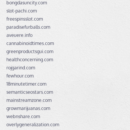
bongdasuncity.com
slot-pachi.com
freespinsslot.com
paradisefurballs.com
aveuere.info
cannabinoidtimes.com
greenproductsgui.com
healthconcerning.com
rojgarind.com
fewhour.com
18minutetimer.com
semanticseostars.com
mainstreamzone.com
growmarijuanas.com
webnshare.com
overlygeneralization.com