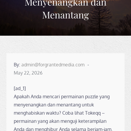
Menyenangkan dan
Menantang
By:
admin@forgrantedmedia.com
Posted
May 22, 2026
on
[ad_1]
Apakah Anda mencari permainan puzzle yang
menyenangkan dan menantang untuk
menghabiskan waktu? Coba lihat Tokeqq –
permainan yang akan menguji keterampilan
Anda dan menghibur Anda selama berjam-jam.