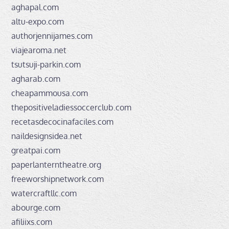
aghapal.com
altu-expo.com
authorjennijames.com
viajearoma.net
tsutsuji-parkin.com
agharab.com
cheapammousa.com
thepositiveladiessoccerclub.com
recetasdecocinafaciles.com
naildesignsidea.net
greatpai.com
paperlanterntheatre.org
freeworshipnetwork.com
watercraftllc.com
abourge.com
afiliixs.com