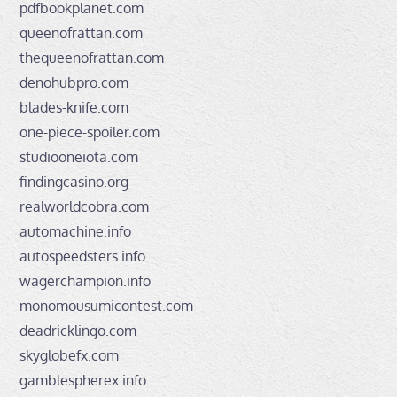
pdfbookplanet.com
queenofrattan.com
thequeenofrattan.com
denohubpro.com
blades-knife.com
one-piece-spoiler.com
studiooneiota.com
findingcasino.org
realworldcobra.com
automachine.info
autospeedsters.info
wagerchampion.info
monomousumicontest.com
deadricklingo.com
skyglobefx.com
gamblespherex.info