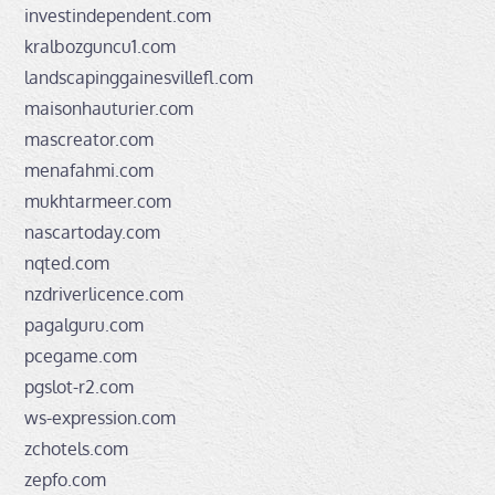
investindependent.com
kralbozguncu1.com
landscapinggainesvillefl.com
maisonhauturier.com
mascreator.com
menafahmi.com
mukhtarmeer.com
nascartoday.com
nqted.com
nzdriverlicence.com
pagalguru.com
pcegame.com
pgslot-r2.com
ws-expression.com
zchotels.com
zepfo.com