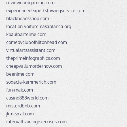
reviewcardgaming.com
experiencedexpertstowingservice.com
blackheadsshop.com
location-voiture-casablanca.org
kpaulbartelme.com
comedyclubofhiltonhead.com
virtualartsassistant.com
theprimeinfographics.com
cheapvaliumordernow.com
beenime.com
sodecia-kemmerich.com
fun-mak.com
casino888world.com
misterdbnb.com
jkmezcal.com
intervaltrainingexercises.com