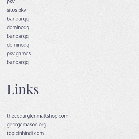
pkv
situs pkv
bandarqq
dominoqq
bandarqq
dominoqq
pkv games
bandarqq
Links
thecedarglenmaltshop.com
georgemason.org
topicinhindi.com