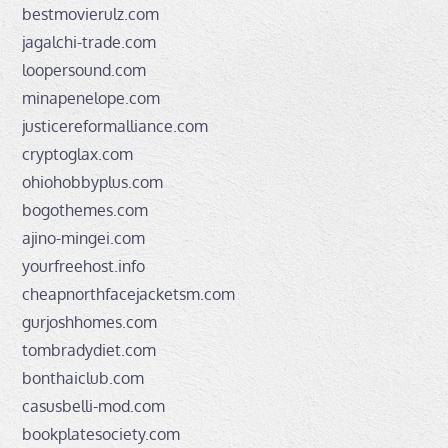
bestmovierulz.com
jagalchi-trade.com
loopersound.com
minapenelope.com
justicereformalliance.com
cryptoglax.com
ohiohobbyplus.com
bogothemes.com
ajino-mingei.com
yourfreehost.info
cheapnorthfacejacketsm.com
gurjoshhomes.com
tombradydiet.com
bonthaiclub.com
casusbelli-mod.com
bookplatesociety.com