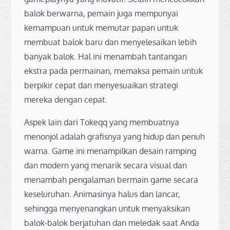
balok berwarna, pemain juga mempunyai
kemampuan untuk memutar papan untuk
membuat balok baru dan menyelesaikan lebih
banyak balok. Hal ini menambah tantangan
ekstra pada permainan, memaksa pemain untuk
berpikir cepat dan menyesuaikan strategi
mereka dengan cepat.
Aspek lain dari Tokeqq yang membuatnya
menonjol adalah grafisnya yang hidup dan penuh
warna. Game ini menampilkan desain ramping
dan modern yang menarik secara visual dan
menambah pengalaman bermain game secara
keseluruhan. Animasinya halus dan lancar,
sehingga menyenangkan untuk menyaksikan
balok-balok berjatuhan dan meledak saat Anda