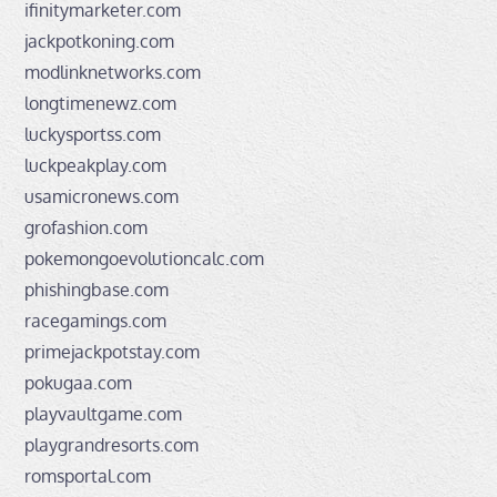
ifinitymarketer.com
jackpotkoning.com
modlinknetworks.com
longtimenewz.com
luckysportss.com
luckpeakplay.com
usamicronews.com
grofashion.com
pokemongoevolutioncalc.com
phishingbase.com
racegamings.com
primejackpotstay.com
pokugaa.com
playvaultgame.com
playgrandresorts.com
romsportal.com