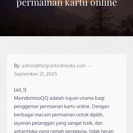
permainan kartu online
By:
admin@forgrantedmedia.com
Posted
September 21, 2025
on
[ad_1]
MaindominoQQ adalah tujuan utama bagi
penggemar permainan kartu online. Dengan
berbagai macam permainan untuk dipilih,
layanan pelanggan yang sangat baik, dan
antarmuka yang ramah pengguna, tidak heran