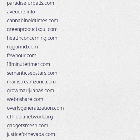
paradisefurballs.com
aveuere.info
cannabinoidtimes.com
greenproductsgui.com
healthconcerning.com
rojgarind.com
fewhour.com
18minutetimer.com
semanticseostars.com
mainstreamzone.com
growmarijuanas.com
webnshare.com
overlygeneralization.com
ethiopianetwork.org
gadgetsmesh.com
justicefornevada.com