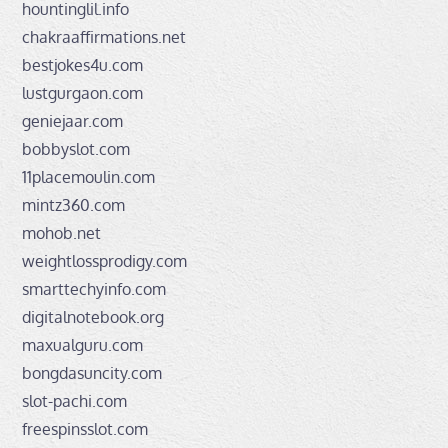
hountinglil.info
chakraaffirmations.net
bestjokes4u.com
lustgurgaon.com
geniejaar.com
bobbyslot.com
11placemoulin.com
mintz360.com
mohob.net
weightlossprodigy.com
smarttechyinfo.com
digitalnotebook.org
maxualguru.com
bongdasuncity.com
slot-pachi.com
freespinsslot.com