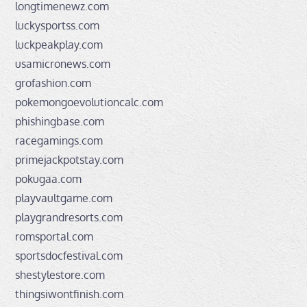
longtimenewz.com
luckysportss.com
luckpeakplay.com
usamicronews.com
grofashion.com
pokemongoevolutioncalc.com
phishingbase.com
racegamings.com
primejackpotstay.com
pokugaa.com
playvaultgame.com
playgrandresorts.com
romsportal.com
sportsdocfestival.com
shestylestore.com
thingsiwontfinish.com