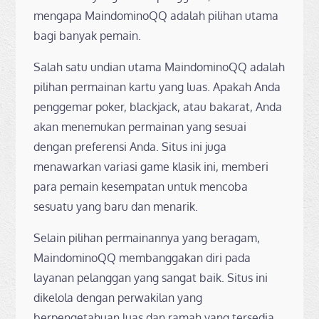
mengapa MaindominoQQ adalah pilihan utama
bagi banyak pemain.
Salah satu undian utama MaindominoQQ adalah
pilihan permainan kartu yang luas. Apakah Anda
penggemar poker, blackjack, atau bakarat, Anda
akan menemukan permainan yang sesuai
dengan preferensi Anda. Situs ini juga
menawarkan variasi game klasik ini, memberi
para pemain kesempatan untuk mencoba
sesuatu yang baru dan menarik.
Selain pilihan permainannya yang beragam,
MaindominoQQ membanggakan diri pada
layanan pelanggan yang sangat baik. Situs ini
dikelola dengan perwakilan yang
berpengetahuan luas dan ramah yang tersedia