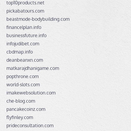
top10products.net
pickabatours.com
beastmode-bodybuilding.com
financelplan.info
businessfuture.info
infojudibet.com
cbdmap.info
deanbeanxn.com
matkarajdhanigame.com
popthrone.com
world-slots.com
imakewebsolution.com
che-blog.com
pancakecoinz.com
flyfinley.com
prideconsultation.com