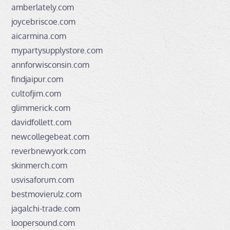
amberlately.com
joycebriscoe.com
aicarmina.com
mypartysupplystore.com
annforwisconsin.com
findjaipur.com
cultofjim.com
glimmerick.com
davidfollett.com
newcollegebeat.com
reverbnewyork.com
skinmerch.com
usvisaforum.com
bestmovierulz.com
jagalchi-trade.com
loopersound.com