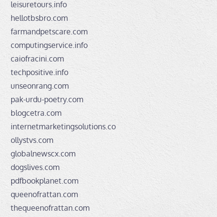
leisuretours.info
hellotbsbro.com
farmandpetscare.com
computingservice.info
caiofracini.com
techpositive.info
unseonrang.com
pak-urdu-poetry.com
blogcetra.com
internetmarketingsolutions.co
ollystvs.com
globalnewscx.com
dogslives.com
pdfbookplanet.com
queenofrattan.com
thequeenofrattan.com