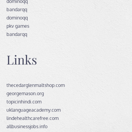
dominoqq
bandarqq
dominoqq
pkv games
bandarqq
Links
thecedarglenmaltshop.com
georgemason.org
topicinhindi.com
uklanguageacademy.com
lindehealthcarefree.com
allbusinessjobs.info