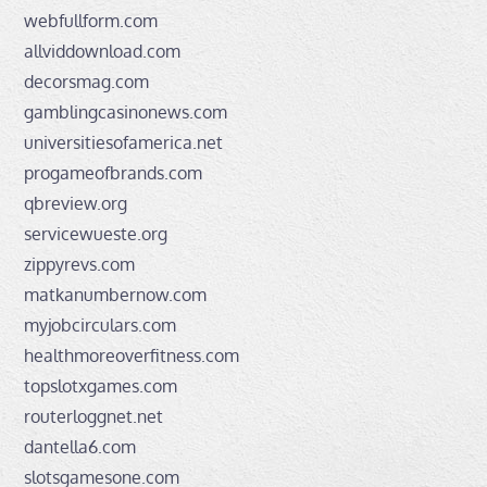
webfullform.com
allviddownload.com
decorsmag.com
gamblingcasinonews.com
universitiesofamerica.net
progameofbrands.com
qbreview.org
servicewueste.org
zippyrevs.com
matkanumbernow.com
myjobcirculars.com
healthmoreoverfitness.com
topslotxgames.com
routerloggnet.net
dantella6.com
slotsgamesone.com