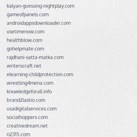
kalyan-guessing-nightplay.com
gameofpanels.com
androidappsdownloader.com
usetimenow.com
healthblow.com
gohelpmate.com
rajdhani-satta-matka.com
writerscraft.net
elearning-childprotection.com
wrestling4mena.com
knowledgeforall.info
brand2lastio.com
usadigitalservices.com
socialhoppers.com
creativedream.net
n2315.com