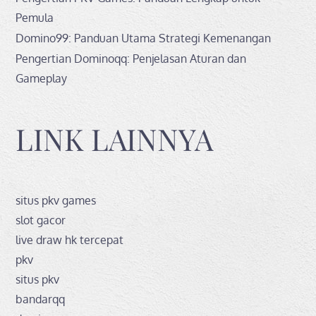
Pemula
Domino99: Panduan Utama Strategi Kemenangan
Pengertian Dominoqq: Penjelasan Aturan dan
Gameplay
LINK LAINNYA
situs pkv games
slot gacor
live draw hk tercepat
pkv
situs pkv
bandarqq