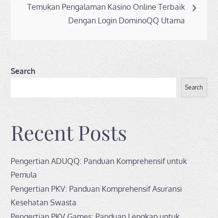
Temukan Pengalaman Kasino Online Terbaik
Dengan Login DominoQQ Utama
Search
Search
Recent Posts
Pengertian ADUQQ: Panduan Komprehensif untuk
Pemula
Pengertian PKV: Panduan Komprehensif Asuransi
Kesehatan Swasta
Pengertian PKV Games: Panduan Lengkap untuk