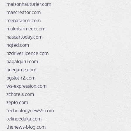
maisonhauturier.com
mascreator.com
menafahmi.com
mukhtarmeer.com
nascartoday.com
nqted.com
nzdriverlicence.com
pagalguru.com
pcegame.com
pgslot-r2.com
ws-expression.com
zchotels.com
zepfo.com
technologynews5.com
teknoeduka.com
thenews-blog.com