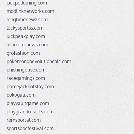
jackpotkoning.com
modlinknetworks.com
longtimenewz.com
luckysportss.com
luckpeakplay.com
usamicronews.com
grofashion.com
pokemongoevolutioncalc.com
phishingbase.com
racegamings.com
primejackpotstay.com
pokugaa.com
playvaultgame.com
playgrandresorts.com
romsportal.com
sportsdocfestival.com