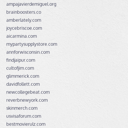
ampajavierdemiguel.org
brainboosters.co
amberlately.com
joycebriscoe.com
aicarmina.com
mypartysupplystore.com
annforwisconsin.com
findjaipur.com
cultofjim.com
glimmerick.com
davidfollett.com
newcollegebeat.com
reverbnewyork.com
skinmerch.com
usvisaforum.com
bestmovierulz.com