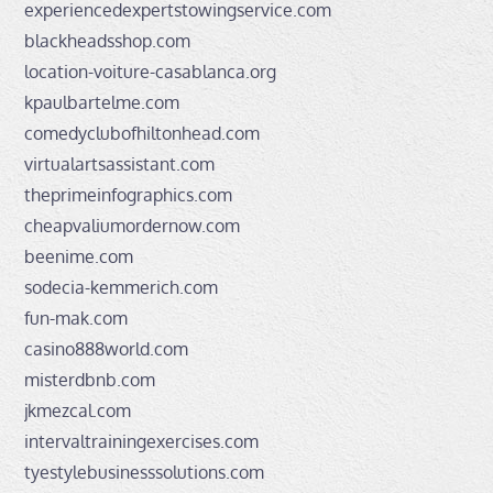
experiencedexpertstowingservice.com
blackheadsshop.com
location-voiture-casablanca.org
kpaulbartelme.com
comedyclubofhiltonhead.com
virtualartsassistant.com
theprimeinfographics.com
cheapvaliumordernow.com
beenime.com
sodecia-kemmerich.com
fun-mak.com
casino888world.com
misterdbnb.com
jkmezcal.com
intervaltrainingexercises.com
tyestylebusinesssolutions.com