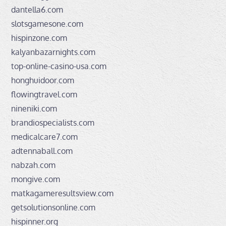
dantella6.com
slotsgamesone.com
hispinzone.com
kalyanbazarnights.com
top-online-casino-usa.com
honghuidoor.com
flowingtravel.com
nineniki.com
brandiospecialists.com
medicalcare7.com
adtennaball.com
nabzah.com
mongive.com
matkagameresultsview.com
getsolutionsonline.com
hispinner.org