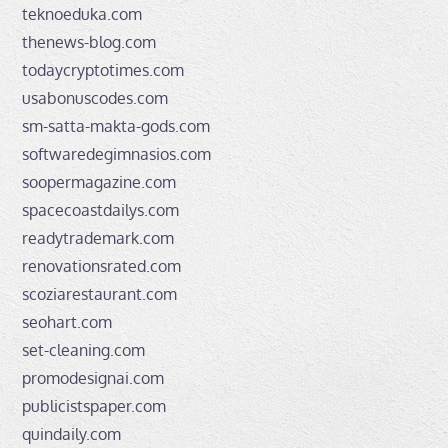
teknoeduka.com
thenews-blog.com
todaycryptotimes.com
usabonuscodes.com
sm-satta-makta-gods.com
softwaredegimnasios.com
soopermagazine.com
spacecoastdailys.com
readytrademark.com
renovationsrated.com
scoziarestaurant.com
seohart.com
set-cleaning.com
promodesignai.com
publicistspaper.com
quindaily.com