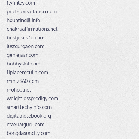
flyfinley.com
prideconsultation.com
hountinglil.info
chakraaffirmations.net
bestjokes4u.com
lustgurgaon.com
geniejaar.com
bobbyslot.com
11placemoulin.com
mintz360.com
mohob.net
weightlossprodigy.com
smarttechyinfo.com
digitalnotebook.org
maxualguru.com
bongdasuncity.com