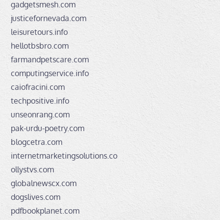
gadgetsmesh.com
justicefornevada.com
leisuretours.info
hellotbsbro.com
farmandpetscare.com
computingservice.info
caiofracini.com
techpositive.info
unseonrang.com
pak-urdu-poetry.com
blogcetra.com
internetmarketingsolutions.co
ollystvs.com
globalnewscx.com
dogslives.com
pdfbookplanet.com