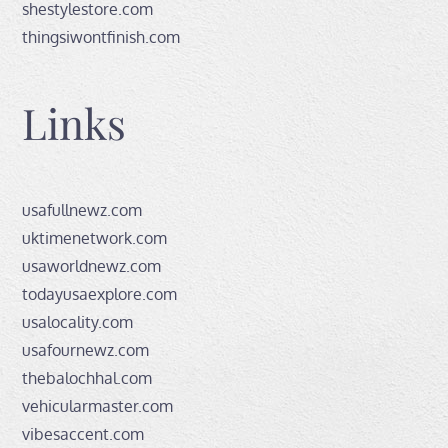
shestylestore.com
thingsiwontfinish.com
Links
usafullnewz.com
uktimenetwork.com
usaworldnewz.com
todayusaexplore.com
usalocality.com
usafournewz.com
thebalochhal.com
vehicularmaster.com
vibesaccent.com