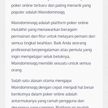
poker online terbaru dan paling menarik yang
populer adalah Maindominoqq.
Maindominoqq adalah platform poker online
mutakhir yang menawarkan beragam
permainan dan fitur untuk melayani pemain dari
semua tingkat keahlian. Baik Anda seorang
profesional berpengalaman atau pemula yang
ingin mempelajari seluk beluknya,
Maindominoqq memiliki sesuatu untuk semua
orang.
Salah satu alasan utama mengapa
Maindominoqq dengan cepat menjadi hal besar
berikutnya dalam poker online adalah
antarmukanya yang ramah pengguna dan
desainnya yang ramping. Platform ini mudah