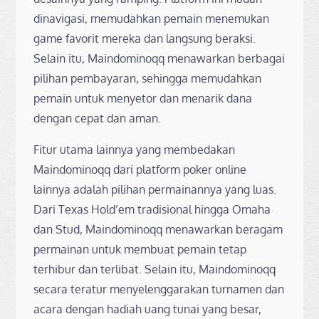
dinavigasi, memudahkan pemain menemukan
game favorit mereka dan langsung beraksi.
Selain itu, Maindominoqq menawarkan berbagai
pilihan pembayaran, sehingga memudahkan
pemain untuk menyetor dan menarik dana
dengan cepat dan aman.
Fitur utama lainnya yang membedakan
Maindominoqq dari platform poker online
lainnya adalah pilihan permainannya yang luas.
Dari Texas Hold’em tradisional hingga Omaha
dan Stud, Maindominoqq menawarkan beragam
permainan untuk membuat pemain tetap
terhibur dan terlibat. Selain itu, Maindominoqq
secara teratur menyelenggarakan turnamen dan
acara dengan hadiah uang tunai yang besar,