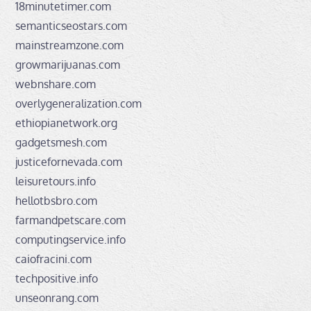
18minutetimer.com
semanticseostars.com
mainstreamzone.com
growmarijuanas.com
webnshare.com
overlygeneralization.com
ethiopianetwork.org
gadgetsmesh.com
justicefornevada.com
leisuretours.info
hellotbsbro.com
farmandpetscare.com
computingservice.info
caiofracini.com
techpositive.info
unseonrang.com