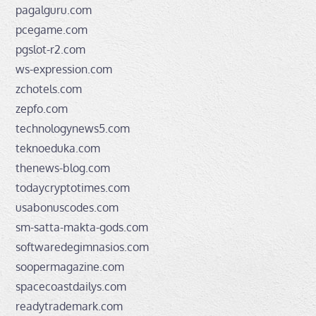
pagalguru.com
pcegame.com
pgslot-r2.com
ws-expression.com
zchotels.com
zepfo.com
technologynews5.com
teknoeduka.com
thenews-blog.com
todaycryptotimes.com
usabonuscodes.com
sm-satta-makta-gods.com
softwaredegimnasios.com
soopermagazine.com
spacecoastdailys.com
readytrademark.com