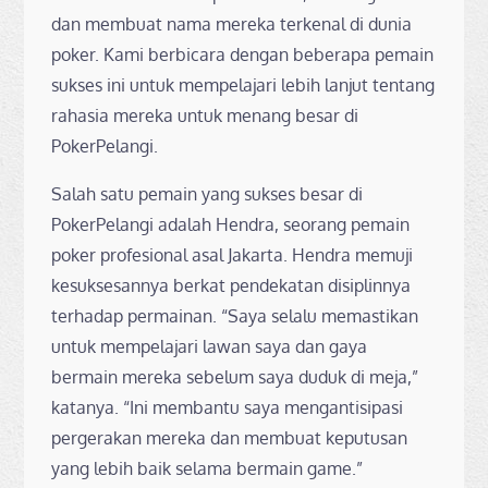
dan membuat nama mereka terkenal di dunia
poker. Kami berbicara dengan beberapa pemain
sukses ini untuk mempelajari lebih lanjut tentang
rahasia mereka untuk menang besar di
PokerPelangi.
Salah satu pemain yang sukses besar di
PokerPelangi adalah Hendra, seorang pemain
poker profesional asal Jakarta. Hendra memuji
kesuksesannya berkat pendekatan disiplinnya
terhadap permainan. “Saya selalu memastikan
untuk mempelajari lawan saya dan gaya
bermain mereka sebelum saya duduk di meja,”
katanya. “Ini membantu saya mengantisipasi
pergerakan mereka dan membuat keputusan
yang lebih baik selama bermain game.”