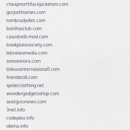
cheapnorthfacejacketsm.com
gurjoshhomes.com
tombradydiet.com
bonthaiclub.com
casusbelli-mod.com
bookplatesociety.com
lebnewsmedia.com
sonosonora.com
linkuusinternasional1.com
friendsroll.com
spiderclothing.net
wondergadgetsshop.com
seatgurunews.com
3net.info
codeplex.info
okena.info