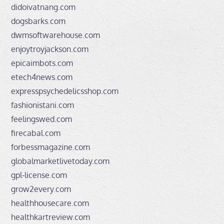
didoivatnang.com
dogsbarks.com
dwmsoftwarehouse.com
enjoytroyjackson.com
epicaimbots.com
etech4news.com
expresspsychedelicsshop.com
fashionistani.com
feelingswed.com
firecabal.com
forbessmagazine.com
globalmarketlivetoday.com
gpl-license.com
grow2every.com
healthhousecare.com
healthkartreview.com