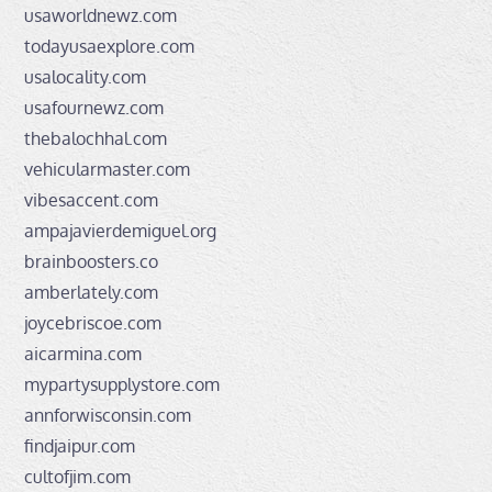
usaworldnewz.com
todayusaexplore.com
usalocality.com
usafournewz.com
thebalochhal.com
vehicularmaster.com
vibesaccent.com
ampajavierdemiguel.org
brainboosters.co
amberlately.com
joycebriscoe.com
aicarmina.com
mypartysupplystore.com
annforwisconsin.com
findjaipur.com
cultofjim.com