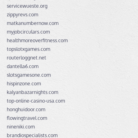
servicewueste.org
zippyrevs.com
matkanumbernow.com
myjobcirculars.com
healthmoreoverfitness.com
topslotxgames.com
routerloggnet.net
dantella6.com
slotsgamesone.com
hispinzone.com
kalyanbazarnights.com
top-online-casino-usa.com
honghuidoor.com
flowingtravel.com
nineniki.com
brandiospecialists.com