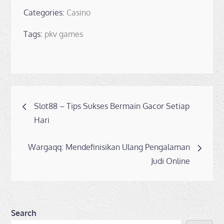
Categories:
Casino
Tags:
pkv games
Post
Slot88 – Tips Sukses Bermain Gacor Setiap
navigation
Hari
Wargaqq: Mendefinisikan Ulang Pengalaman
Judi Online
Search