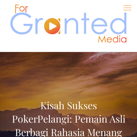
Skip
to
content
Daftar Agen Slot Gacor dengan
Temukan agen slot gacor dengan banyak hadiah setiap
minggu. Mainkan slot dan raih kemenangan besar
Banyak Hadiah Setiap Minggu
dengan berbagai promosi menarik.
Kisah Sukses
PokerPelangi: Pemain Asli
Berbagi Rahasia Menang