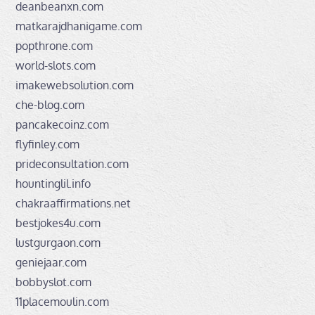
deanbeanxn.com
matkarajdhanigame.com
popthrone.com
world-slots.com
imakewebsolution.com
che-blog.com
pancakecoinz.com
flyfinley.com
prideconsultation.com
hountinglil.info
chakraaffirmations.net
bestjokes4u.com
lustgurgaon.com
geniejaar.com
bobbyslot.com
11placemoulin.com