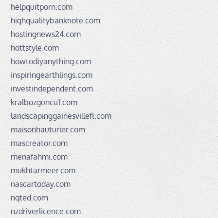
helpquitporn.com
highqualitybanknote.com
hostingnews24.com
hottstyle.com
howtodiyanything.com
inspiringearthlings.com
investindependent.com
kralbozguncu1.com
landscapinggainesvillefl.com
maisonhauturier.com
mascreator.com
menafahmi.com
mukhtarmeer.com
nascartoday.com
nqted.com
nzdriverlicence.com