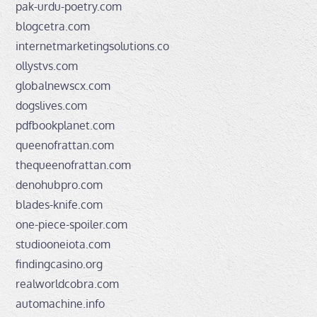
pak-urdu-poetry.com
blogcetra.com
internetmarketingsolutions.co
ollystvs.com
globalnewscx.com
dogslives.com
pdfbookplanet.com
queenofrattan.com
thequeenofrattan.com
denohubpro.com
blades-knife.com
one-piece-spoiler.com
studiooneiota.com
findingcasino.org
realworldcobra.com
automachine.info