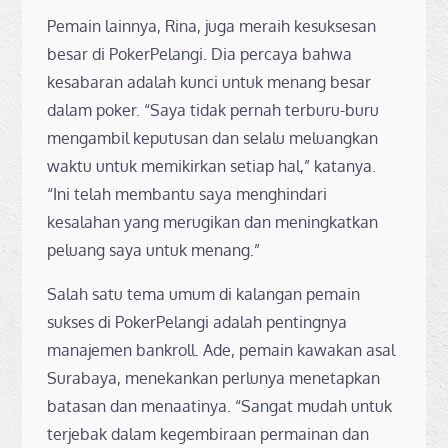
Pemain lainnya, Rina, juga meraih kesuksesan
besar di PokerPelangi. Dia percaya bahwa
kesabaran adalah kunci untuk menang besar
dalam poker. “Saya tidak pernah terburu-buru
mengambil keputusan dan selalu meluangkan
waktu untuk memikirkan setiap hal,” katanya.
“Ini telah membantu saya menghindari
kesalahan yang merugikan dan meningkatkan
peluang saya untuk menang.”
Salah satu tema umum di kalangan pemain
sukses di PokerPelangi adalah pentingnya
manajemen bankroll. Ade, pemain kawakan asal
Surabaya, menekankan perlunya menetapkan
batasan dan menaatinya. “Sangat mudah untuk
terjebak dalam kegembiraan permainan dan