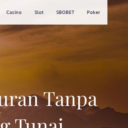
Casino
Slot
SBOBET
Poker
k Hadiah Setiap
n slot dan raih kemenangan besar dengan
buran Tanpa
g Tunai