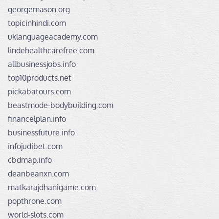
georgemason.org
topicinhindi.com
uklanguageacademy.com
lindehealthcarefree.com
allbusinessjobs.info
top10products.net
pickabatours.com
beastmode-bodybuilding.com
financelplan.info
businessfuture.info
infojudibet.com
cbdmap.info
deanbeanxn.com
matkarajdhanigame.com
popthrone.com
world-slots.com