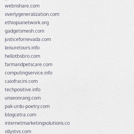
webnshare.com
overlygeneralization.com
ethiopianetwork.org
gadgetsmesh.com
justicefornevada.com
leisuretours.info
hellotbsbro.com
farmandpetscare.com
computingservice.info
caiofracini.com
techpositive.info
unseonrang.com
pak-urdu-poetry.com
blogcetra.com
internetmarketingsolutions.co
ollystvs.com