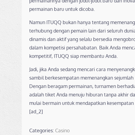
permainannya dengan judul-judul baru dan inova
permainan baru untuk dicoba.
Namun ITUQQ bukan hanya tentang memenangkan
terhubung dengan pemain lain dari seluruh duni
dinamis dan aktif yang selalu bersedia mengobr
dalam kompetisi persahabatan. Baik Anda menca
kompetitif, ITUQQ siap membantu Anda.
Jadi, jika Anda sedang mencari cara menyena
sambil berkesempatan memenangkan sejumlah h
Dengan beragam permainan, turnamen berhadia
adalah tiket Anda menuju hiburan tanpa akhir da
mulai bermain untuk mendapatkan kesempatan
[ad_2]
Categories:
Casino