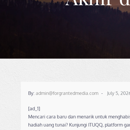
Posted
By:
admin@forgrantedmedia.com
July 5, 202
on
[ad_1]
Mencari cara baru dan menarik untuk mengha
hadiah uang tunai? Kunjungi ITUQQ, platform g