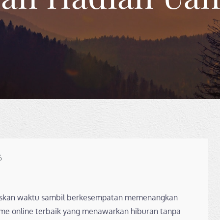
6
biskan waktu sambil berkesempatan memenangkan
ame online terbaik yang menawarkan hiburan tanpa