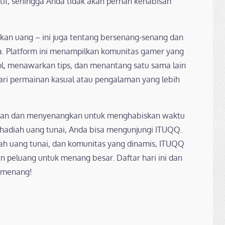
tif, sehingga Anda tidak akan pernah kehabisan
 uang – ini juga tentang bersenang-senang dan
a. Platform ini menampilkan komunitas gamer yang
ol, menawarkan tips, dan menantang satu sama lain
ri permainan kasual atau pengalaman yang lebih
ngkan dan menyenangkan untuk menghabiskan waktu
adiah uang tunai, Anda bisa mengunjungi ITUQQ.
h uang tunai, dan komunitas yang dinamis, ITUQQ
n peluang untuk menang besar. Daftar hari ini dan
 menang!