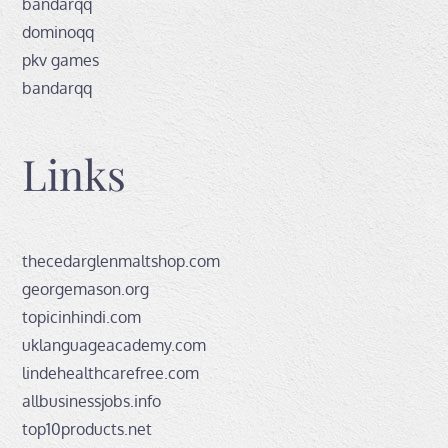
bandarqq
dominoqq
pkv games
bandarqq
Links
thecedarglenmaltshop.com
georgemason.org
topicinhindi.com
uklanguageacademy.com
lindehealthcarefree.com
allbusinessjobs.info
top10products.net