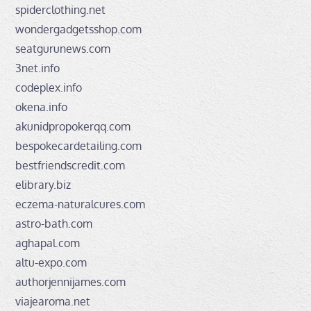
spiderclothing.net
wondergadgetsshop.com
seatgurunews.com
3net.info
codeplex.info
okena.info
akunidpropokerqq.com
bespokecardetailing.com
bestfriendscredit.com
elibrary.biz
eczema-naturalcures.com
astro-bath.com
aghapal.com
altu-expo.com
authorjennijames.com
viajearoma.net