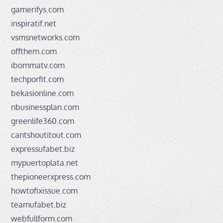
gamerifys.com
inspiratif.net
vsmsnetworks.com
offthem.com
ibommatv.com
techporfit.com
bekasionline.com
nbusinessplan.com
greenlife360.com
cantshoutitout.com
expressufabet.biz
mypuertoplata.net
thepioneerxpress.com
howtofixissue.com
teamufabet.biz
webfullform.com