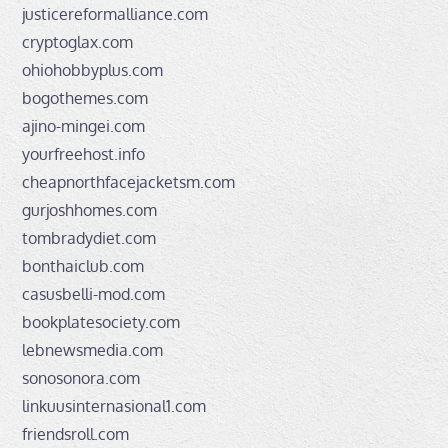
justicereformalliance.com
cryptoglax.com
ohiohobbyplus.com
bogothemes.com
ajino-mingei.com
yourfreehost.info
cheapnorthfacejacketsm.com
gurjoshhomes.com
tombradydiet.com
bonthaiclub.com
casusbelli-mod.com
bookplatesociety.com
lebnewsmedia.com
sonosonora.com
linkuusinternasional1.com
friendsroll.com