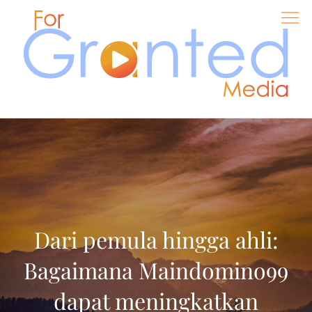
Skip
to
content
Daftar Agen Slot Gacor dengan
Temukan agen slot gacor dengan banyak hadiah setiap
minggu. Mainkan slot dan raih kemenangan besar
Banyak Hadiah Setiap Minggu
dengan berbagai promosi menarik.
Dari pemula hingga ahli:
Bagaimana Maindomino99
dapat meningkatkan