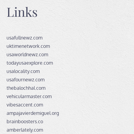
Links
usafullnewz.com
uktimenetwork.com
usaworldnewz.com
todayusaexplore.com
usalocality.com
usafournewz.com
thebalochhal.com
vehicularmaster.com
vibesaccent.com
ampajavierdemiguel.org
brainboosters.co
amberlately.com