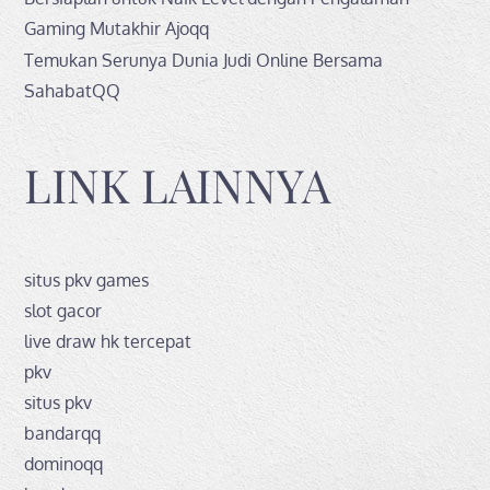
Gaming Mutakhir Ajoqq
Temukan Serunya Dunia Judi Online Bersama
SahabatQQ
LINK LAINNYA
situs pkv games
slot gacor
live draw hk tercepat
pkv
situs pkv
bandarqq
dominoqq