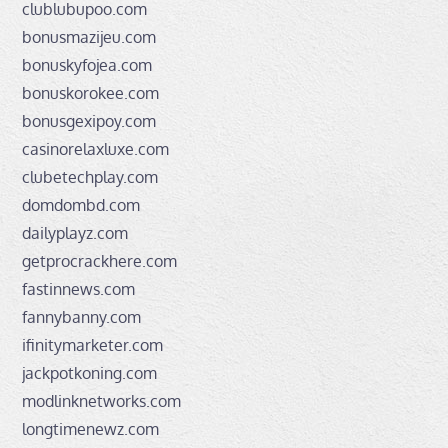
clublubupoo.com
bonusmazijeu.com
bonuskyfojea.com
bonuskorokee.com
bonusgexipoy.com
casinorelaxluxe.com
clubetechplay.com
domdombd.com
dailyplayz.com
getprocrackhere.com
fastinnews.com
fannybanny.com
ifinitymarketer.com
jackpotkoning.com
modlinknetworks.com
longtimenewz.com