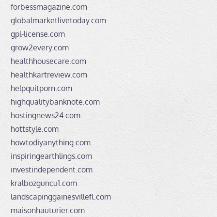
forbessmagazine.com
globalmarketlivetoday.com
gpl-license.com
grow2every.com
healthhousecare.com
healthkartreview.com
helpquitporn.com
highqualitybanknote.com
hostingnews24.com
hottstyle.com
howtodiyanything.com
inspiringearthlings.com
investindependent.com
kralbozguncu1.com
landscapinggainesvillefl.com
maisonhauturier.com