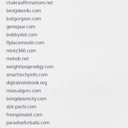
chakraaffirmations.net
bestjokes4u.com
lustgurgaon.com
geniejaar.com
bobbyslot.com
11placemoulin.com
mintz360.com
mohob.net
weightlossprodigy.com
smarttechyinfo.com
digitalnotebook.org
maxualguru.com
bongdasuncity.com
slot-pachi.com
freespinsslot.com
paradisefurballs.com