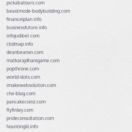
pickabatours.com
beastmode-bodybuilding.com
financelplan.info
businessfuture.info
infojudibet.com
cbdmap.info
deanbeanxn.com
matkarajdhanigame.com
popthrone.com
world-slots.com
imakewebsolution.com
che-blog.com
pancakecoinz.com
flyfinley.com
prideconsultation.com
hountinglil.info