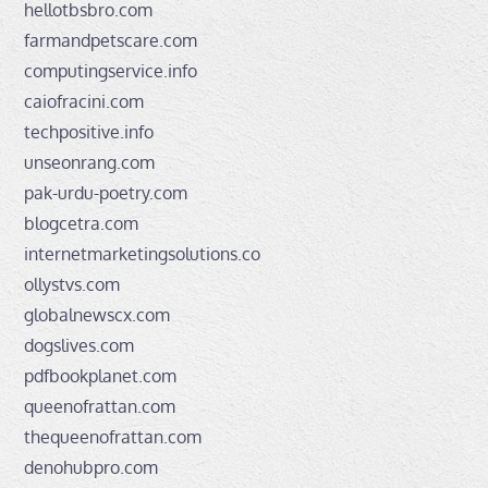
hellotbsbro.com
farmandpetscare.com
computingservice.info
caiofracini.com
techpositive.info
unseonrang.com
pak-urdu-poetry.com
blogcetra.com
internetmarketingsolutions.co
ollystvs.com
globalnewscx.com
dogslives.com
pdfbookplanet.com
queenofrattan.com
thequeenofrattan.com
denohubpro.com