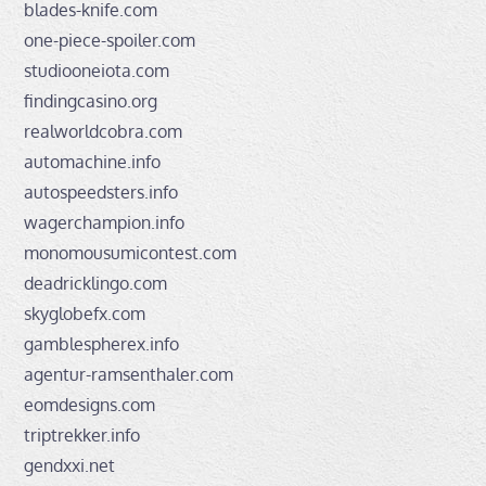
blades-knife.com
one-piece-spoiler.com
studiooneiota.com
findingcasino.org
realworldcobra.com
automachine.info
autospeedsters.info
wagerchampion.info
monomousumicontest.com
deadricklingo.com
skyglobefx.com
gamblespherex.info
agentur-ramsenthaler.com
eomdesigns.com
triptrekker.info
gendxxi.net