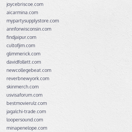
joycebriscoe.com
aicarmina.com
mypartysupplystore.com
annforwisconsin.com
findjaipur.com
cultofjim.com
glimmerick.com
davidfollett.com
newcollegebeat.com
reverbnewyork.com
skinmerch.com
usvisaforum.com
bestmovierulz.com
jagalchi-trade.com
loopersound.com
minapenelope.com