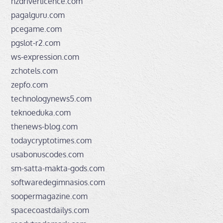
nzdriverlicence.com
pagalguru.com
pcegame.com
pgslot-r2.com
ws-expression.com
zchotels.com
zepfo.com
technologynews5.com
teknoeduka.com
thenews-blog.com
todaycryptotimes.com
usabonuscodes.com
sm-satta-makta-gods.com
softwaredegimnasios.com
soopermagazine.com
spacecoastdailys.com