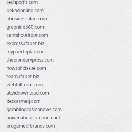
techporfit.com
bekasionline.com
nbusinessplan.com
greenlife360.com
cantshoutitout.com
expressufabet.biz
mypuertoplata.net
thepioneerxpress.com
howtofixissue.com
teamufabet.biz
webfullform.com
allviddownload.com
decorsmag.com
gamblingcasinonews.com
universitiesofamerica.net
progameofbrands.com