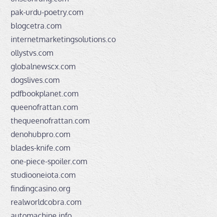
pak-urdu-poetry.com
blogcetra.com
internetmarketingsolutions.co
ollystvs.com
globalnewscx.com
dogslives.com
pdfbookplanet.com
queenofrattan.com
thequeenofrattan.com
denohubpro.com
blades-knife.com
one-piece-spoiler.com
studiooneiota.com
findingcasino.org
realworldcobra.com
automachine.info