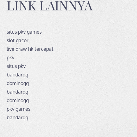
LINK LAINNYA
situs pkv games
slot gacor
live draw hk tercepat
pkv
situs pkv
bandarqq
dominoqq
bandarqq
dominoqq
pkv games
bandarqq