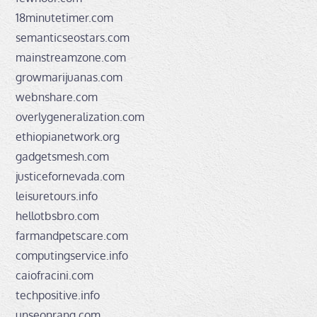
18minutetimer.com
semanticseostars.com
mainstreamzone.com
growmarijuanas.com
webnshare.com
overlygeneralization.com
ethiopianetwork.org
gadgetsmesh.com
justicefornevada.com
leisuretours.info
hellotbsbro.com
farmandpetscare.com
computingservice.info
caiofracini.com
techpositive.info
unseonrang.com