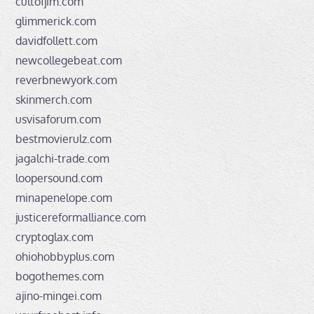
cultofjim.com
glimmerick.com
davidfollett.com
newcollegebeat.com
reverbnewyork.com
skinmerch.com
usvisaforum.com
bestmovierulz.com
jagalchi-trade.com
loopersound.com
minapenelope.com
justicereformalliance.com
cryptoglax.com
ohiohobbyplus.com
bogothemes.com
ajino-mingei.com