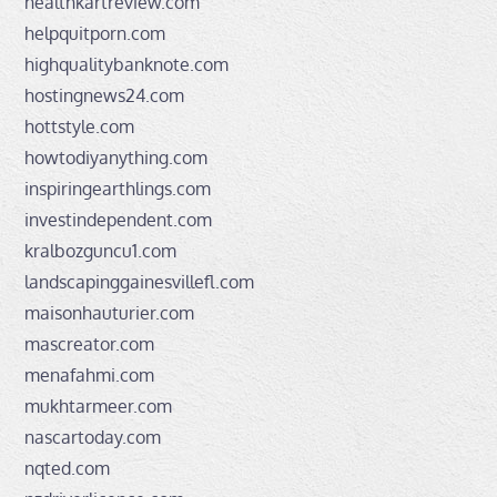
healthkartreview.com
helpquitporn.com
highqualitybanknote.com
hostingnews24.com
hottstyle.com
howtodiyanything.com
inspiringearthlings.com
investindependent.com
kralbozguncu1.com
landscapinggainesvillefl.com
maisonhauturier.com
mascreator.com
menafahmi.com
mukhtarmeer.com
nascartoday.com
nqted.com