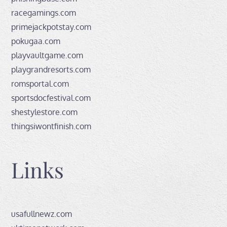
racegamings.com
primejackpotstay.com
pokugaa.com
playvaultgame.com
playgrandresorts.com
romsportal.com
sportsdocfestival.com
shestylestore.com
thingsiwontfinish.com
Links
usafullnewz.com