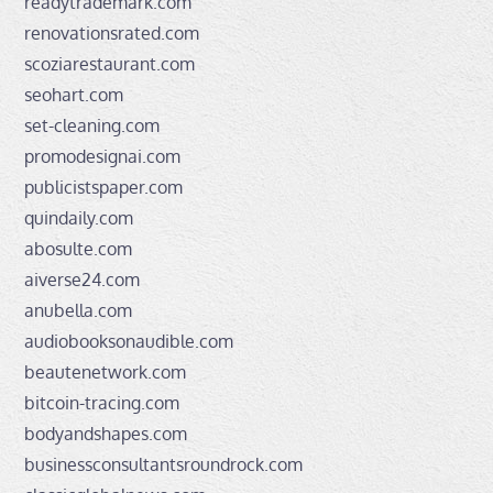
readytrademark.com
renovationsrated.com
scoziarestaurant.com
seohart.com
set-cleaning.com
promodesignai.com
publicistspaper.com
quindaily.com
abosulte.com
aiverse24.com
anubella.com
audiobooksonaudible.com
beautenetwork.com
bitcoin-tracing.com
bodyandshapes.com
businessconsultantsroundrock.com