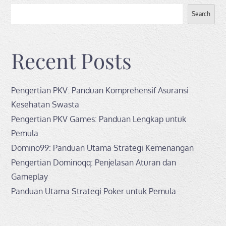
Search
Recent Posts
Pengertian PKV: Panduan Komprehensif Asuransi
Kesehatan Swasta
Pengertian PKV Games: Panduan Lengkap untuk
Pemula
Domino99: Panduan Utama Strategi Kemenangan
Pengertian Dominoqq: Penjelasan Aturan dan
Gameplay
Panduan Utama Strategi Poker untuk Pemula