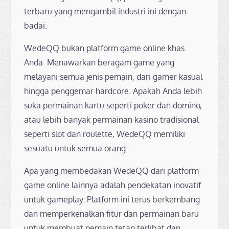
terbaru yang mengambil industri ini dengan
badai.
WedeQQ bukan platform game online khas
Anda. Menawarkan beragam game yang
melayani semua jenis pemain, dari gamer kasual
hingga penggemar hardcore. Apakah Anda lebih
suka permainan kartu seperti poker dan domino,
atau lebih banyak permainan kasino tradisional
seperti slot dan roulette, WedeQQ memiliki
sesuatu untuk semua orang.
Apa yang membedakan WedeQQ dari platform
game online lainnya adalah pendekatan inovatif
untuk gameplay. Platform ini terus berkembang
dan memperkenalkan fitur dan permainan baru
untuk membuat pemain tetap terlibat dan