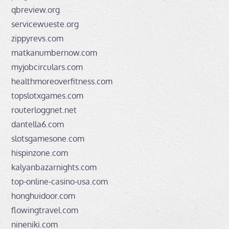
qbreview.org
servicewueste.org
zippyrevs.com
matkanumbernow.com
myjobcirculars.com
healthmoreoverfitness.com
topslotxgames.com
routerloggnet.net
dantella6.com
slotsgamesone.com
hispinzone.com
kalyanbazarnights.com
top-online-casino-usa.com
honghuidoor.com
flowingtravel.com
nineniki.com