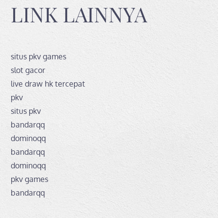
LINK LAINNYA
situs pkv games
slot gacor
live draw hk tercepat
pkv
situs pkv
bandarqq
dominoqq
bandarqq
dominoqq
pkv games
bandarqq