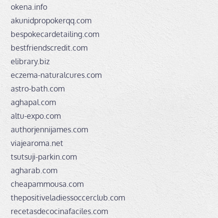
okena.info
akunidpropokerqq.com
bespokecardetailing.com
bestfriendscredit.com
elibrary.biz
eczema-naturalcures.com
astro-bath.com
aghapal.com
altu-expo.com
authorjennijames.com
viajearoma.net
tsutsuji-parkin.com
agharab.com
cheapammousa.com
thepositiveladiessoccerclub.com
recetasdecocinafaciles.com