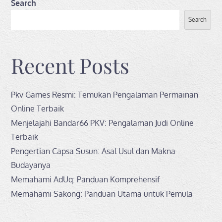
Search
Search
Recent Posts
Pkv Games Resmi: Temukan Pengalaman Permainan
Online Terbaik
Menjelajahi Bandar66 PKV: Pengalaman Judi Online
Terbaik
Pengertian Capsa Susun: Asal Usul dan Makna
Budayanya
Memahami AdUq: Panduan Komprehensif
Memahami Sakong: Panduan Utama untuk Pemula