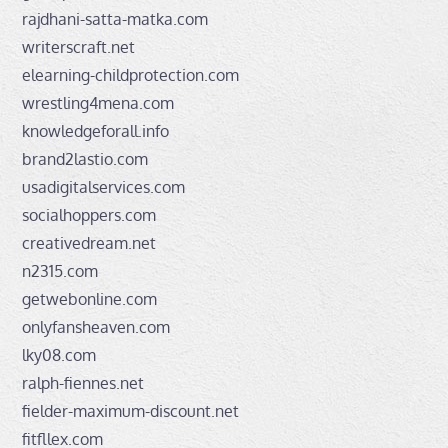
rajdhani-satta-matka.com
writerscraft.net
elearning-childprotection.com
wrestling4mena.com
knowledgeforall.info
brand2lastio.com
usadigitalservices.com
socialhoppers.com
creativedream.net
n2315.com
getwebonline.com
onlyfansheaven.com
lky08.com
ralph-fiennes.net
fielder-maximum-discount.net
fitfllex.com