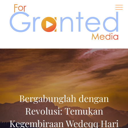
Skip
to
content
Daftar Agen Slot Gacor dengan
Temukan agen slot gacor dengan banyak hadiah setiap
minggu. Mainkan slot dan raih kemenangan besar
Banyak Hadiah Setiap Minggu
dengan berbagai promosi menarik.
Bergabunglah dengan
Revolusi: Temukan
Kegembiraan Wedeqq Hari