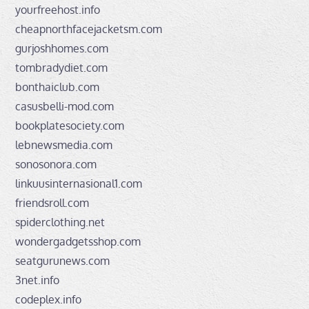
yourfreehost.info
cheapnorthfacejacketsm.com
gurjoshhomes.com
tombradydiet.com
bonthaiclub.com
casusbelli-mod.com
bookplatesociety.com
lebnewsmedia.com
sonosonora.com
linkuusinternasional1.com
friendsroll.com
spiderclothing.net
wondergadgetsshop.com
seatgurunews.com
3net.info
codeplex.info