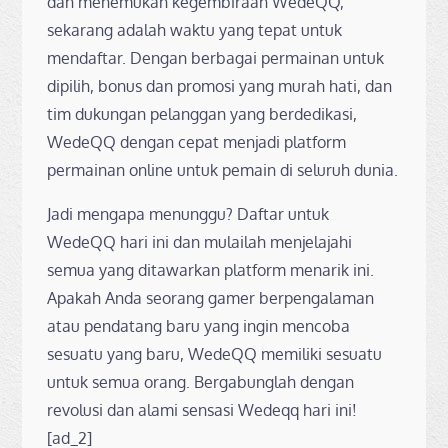
dan menemukan kegembiraan WedeQQ,
sekarang adalah waktu yang tepat untuk
mendaftar. Dengan berbagai permainan untuk
dipilih, bonus dan promosi yang murah hati, dan
tim dukungan pelanggan yang berdedikasi,
WedeQQ dengan cepat menjadi platform
permainan online untuk pemain di seluruh dunia.
Jadi mengapa menunggu? Daftar untuk
WedeQQ hari ini dan mulailah menjelajahi
semua yang ditawarkan platform menarik ini.
Apakah Anda seorang gamer berpengalaman
atau pendatang baru yang ingin mencoba
sesuatu yang baru, WedeQQ memiliki sesuatu
untuk semua orang. Bergabunglah dengan
revolusi dan alami sensasi Wedeqq hari ini!
[ad_2]