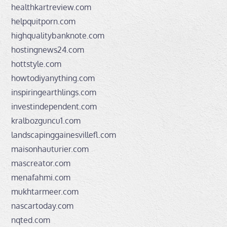
healthkartreview.com
helpquitporn.com
highqualitybanknote.com
hostingnews24.com
hottstyle.com
howtodiyanything.com
inspiringearthlings.com
investindependent.com
kralbozguncu1.com
landscapinggainesvillefl.com
maisonhauturier.com
mascreator.com
menafahmi.com
mukhtarmeer.com
nascartoday.com
nqted.com