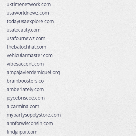
uktimenetwork.com
usaworldnewz.com
todayusaexplore.com
usalocality.com
usafournewz.com
thebalochhal.com
vehicularmaster.com
vibesaccent.com
ampajavierdemiguel.org
brainboosters.co
amberlately.com
joycebriscoe.com
aicarmina.com
mypartysupplystore.com
annforwisconsin.com
findjaipur.com