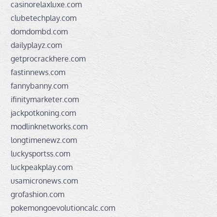
casinorelaxluxe.com
clubetechplay.com
domdombd.com
dailyplayz.com
getprocrackhere.com
fastinnews.com
fannybanny.com
ifinitymarketer.com
jackpotkoning.com
modlinknetworks.com
longtimenewz.com
luckysportss.com
luckpeakplay.com
usamicronews.com
grofashion.com
pokemongoevolutioncalc.com