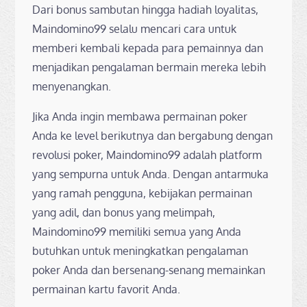
Dari bonus sambutan hingga hadiah loyalitas,
Maindomino99 selalu mencari cara untuk
memberi kembali kepada para pemainnya dan
menjadikan pengalaman bermain mereka lebih
menyenangkan.
Jika Anda ingin membawa permainan poker
Anda ke level berikutnya dan bergabung dengan
revolusi poker, Maindomino99 adalah platform
yang sempurna untuk Anda. Dengan antarmuka
yang ramah pengguna, kebijakan permainan
yang adil, dan bonus yang melimpah,
Maindomino99 memiliki semua yang Anda
butuhkan untuk meningkatkan pengalaman
poker Anda dan bersenang-senang memainkan
permainan kartu favorit Anda.