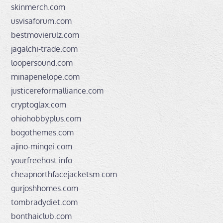
skinmerch.com
usvisaforum.com
bestmovierulz.com
jagalchi-trade.com
loopersound.com
minapenelope.com
justicereformalliance.com
cryptoglax.com
ohiohobbyplus.com
bogothemes.com
ajino-mingei.com
yourfreehost.info
cheapnorthfacejacketsm.com
gurjoshhomes.com
tombradydiet.com
bonthaiclub.com