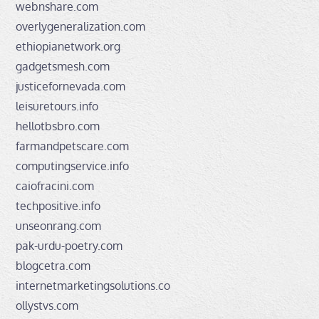
webnshare.com
overlygeneralization.com
ethiopianetwork.org
gadgetsmesh.com
justicefornevada.com
leisuretours.info
hellotbsbro.com
farmandpetscare.com
computingservice.info
caiofracini.com
techpositive.info
unseonrang.com
pak-urdu-poetry.com
blogcetra.com
internetmarketingsolutions.co
ollystvs.com