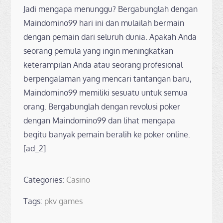
Jadi mengapa menunggu? Bergabunglah dengan
Maindomino99 hari ini dan mulailah bermain
dengan pemain dari seluruh dunia. Apakah Anda
seorang pemula yang ingin meningkatkan
keterampilan Anda atau seorang profesional
berpengalaman yang mencari tantangan baru,
Maindomino99 memiliki sesuatu untuk semua
orang. Bergabunglah dengan revolusi poker
dengan Maindomino99 dan lihat mengapa
begitu banyak pemain beralih ke poker online.
[ad_2]
Categories:
Casino
Tags:
pkv games