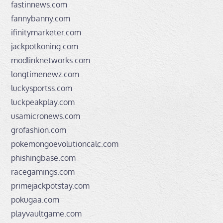
fastinnews.com
fannybanny.com
ifinitymarketer.com
jackpotkoning.com
modlinknetworks.com
longtimenewz.com
luckysportss.com
luckpeakplay.com
usamicronews.com
grofashion.com
pokemongoevolutioncalc.com
phishingbase.com
racegamings.com
primejackpotstay.com
pokugaa.com
playvaultgame.com