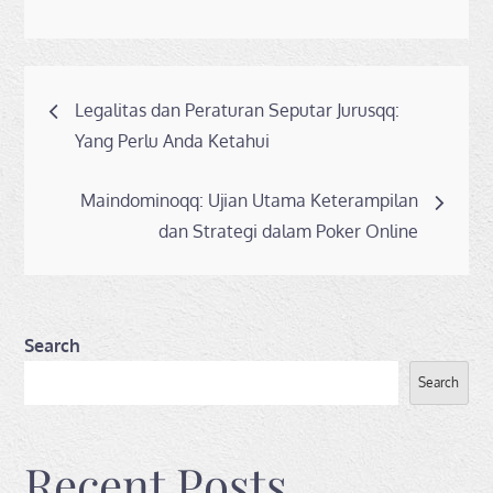
Post
Legalitas dan Peraturan Seputar Jurusqq:
navigation
Yang Perlu Anda Ketahui
Maindominoqq: Ujian Utama Keterampilan
dan Strategi dalam Poker Online
Search
Search
Recent Posts