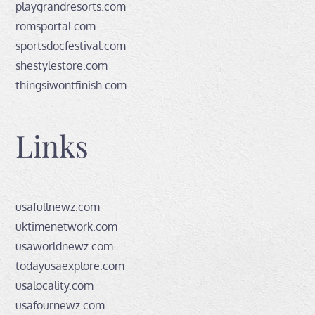
playgrandresorts.com
romsportal.com
sportsdocfestival.com
shestylestore.com
thingsiwontfinish.com
Links
usafullnewz.com
uktimenetwork.com
usaworldnewz.com
todayusaexplore.com
usalocality.com
usafournewz.com