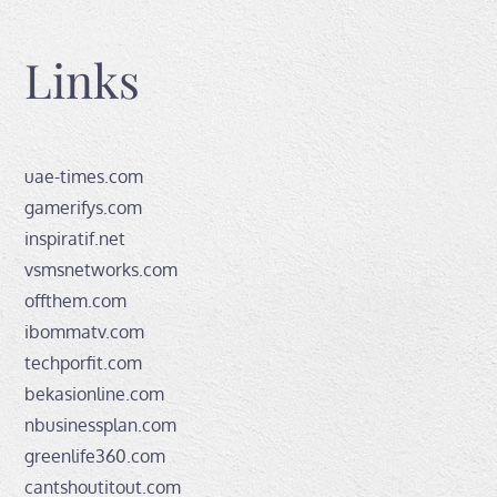
Links
uae-times.com
gamerifys.com
inspiratif.net
vsmsnetworks.com
offthem.com
ibommatv.com
techporfit.com
bekasionline.com
nbusinessplan.com
greenlife360.com
cantshoutitout.com