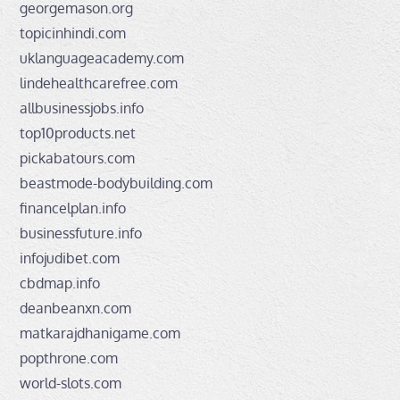
georgemason.org
topicinhindi.com
uklanguageacademy.com
lindehealthcarefree.com
allbusinessjobs.info
top10products.net
pickabatours.com
beastmode-bodybuilding.com
financelplan.info
businessfuture.info
infojudibet.com
cbdmap.info
deanbeanxn.com
matkarajdhanigame.com
popthrone.com
world-slots.com