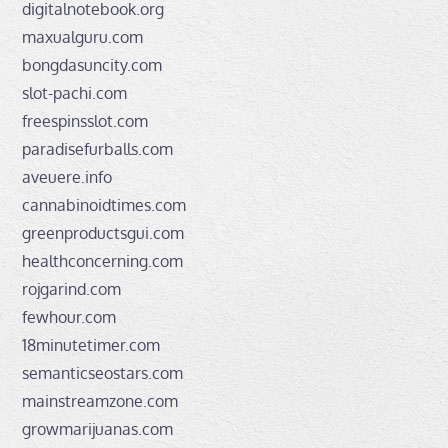
digitalnotebook.org
maxualguru.com
bongdasuncity.com
slot-pachi.com
freespinsslot.com
paradisefurballs.com
aveuere.info
cannabinoidtimes.com
greenproductsgui.com
healthconcerning.com
rojgarind.com
fewhour.com
18minutetimer.com
semanticseostars.com
mainstreamzone.com
growmarijuanas.com