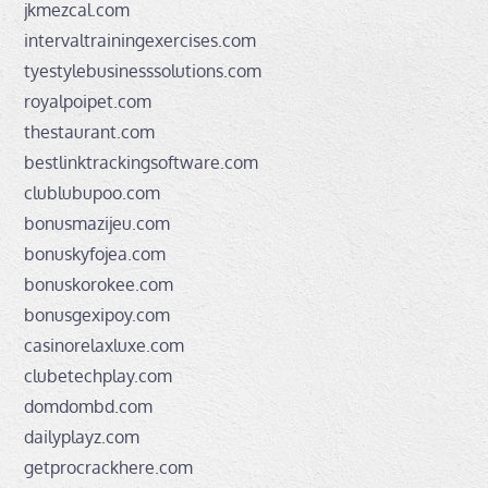
jkmezcal.com
intervaltrainingexercises.com
tyestylebusinesssolutions.com
royalpoipet.com
thestaurant.com
bestlinktrackingsoftware.com
clublubupoo.com
bonusmazijeu.com
bonuskyfojea.com
bonuskorokee.com
bonusgexipoy.com
casinorelaxluxe.com
clubetechplay.com
domdombd.com
dailyplayz.com
getprocrackhere.com