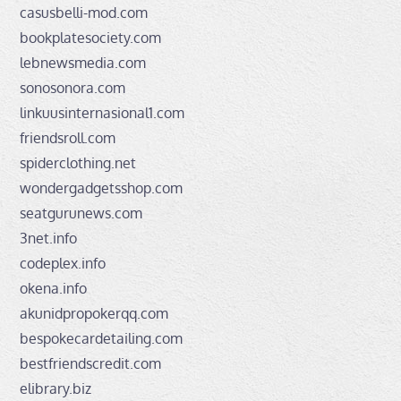
casusbelli-mod.com
bookplatesociety.com
lebnewsmedia.com
sonosonora.com
linkuusinternasional1.com
friendsroll.com
spiderclothing.net
wondergadgetsshop.com
seatgurunews.com
3net.info
codeplex.info
okena.info
akunidpropokerqq.com
bespokecardetailing.com
bestfriendscredit.com
elibrary.biz