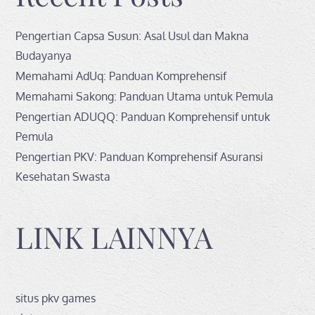
Pengertian Capsa Susun: Asal Usul dan Makna
Budayanya
Memahami AdUq: Panduan Komprehensif
Memahami Sakong: Panduan Utama untuk Pemula
Pengertian ADUQQ: Panduan Komprehensif untuk
Pemula
Pengertian PKV: Panduan Komprehensif Asuransi
Kesehatan Swasta
LINK LAINNYA
situs pkv games