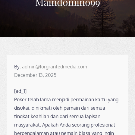
Maindomino99
By:
admin@forgrantedmedia.com
Posted
December 13, 2025
on
[ad_1]
Poker telah lama menjadi permainan kartu yang
disukai, dinikmati oleh pemain dari semua
tingkat keahlian dan dari semua lapisan
masyarakat. Apakah Anda seorang profesional
berpengalaman atau pemain biasa yang ingin