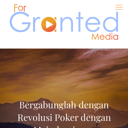
Skip
to
content
Daftar Agen Slot Gacor dengan
Temukan agen slot gacor dengan banyak hadiah setiap
minggu. Mainkan slot dan raih kemenangan besar
Banyak Hadiah Setiap Minggu
dengan berbagai promosi menarik.
Bergabunglah dengan
Revolusi Poker dengan