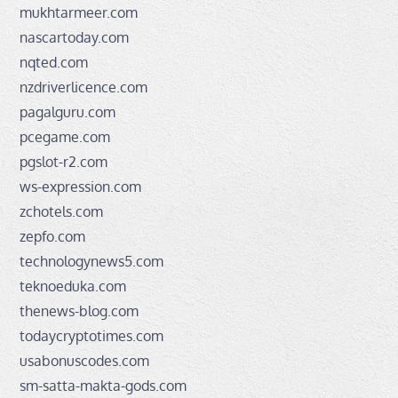
mukhtarmeer.com
nascartoday.com
nqted.com
nzdriverlicence.com
pagalguru.com
pcegame.com
pgslot-r2.com
ws-expression.com
zchotels.com
zepfo.com
technologynews5.com
teknoeduka.com
thenews-blog.com
todaycryptotimes.com
usabonuscodes.com
sm-satta-makta-gods.com