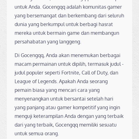
untuk Anda. Gocengqq adalah komunitas gamer
yang bersemangat dan berkembang dari seluruh
dunia yang berkumpul untuk berbagi hasrat
mereka untuk bermain game dan membangun
persahabatan yang langgeng.
Di Gocengqq, Anda akan menemukan berbagai
macam permainan untuk dipilih, termasuk judul -
judul populer seperti Fortnite, Call of Duty, dan
League of Legends. Apakah Anda seorang
pemain biasa yang mencari cara yang
menyenangkan untuk bersantai setelah hari
yang panjang atau gamer kompetitif yang ingin
menguji keterampilan Anda dengan yang terbaik
dari yang terbaik, Gocengqq memiliki sesuatu
untuk semua orang.