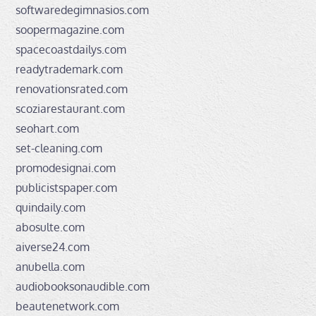
softwaredegimnasios.com
soopermagazine.com
spacecoastdailys.com
readytrademark.com
renovationsrated.com
scoziarestaurant.com
seohart.com
set-cleaning.com
promodesignai.com
publicistspaper.com
quindaily.com
abosulte.com
aiverse24.com
anubella.com
audiobooksonaudible.com
beautenetwork.com