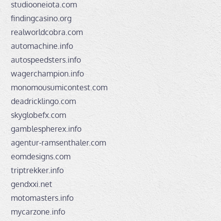
studiooneiota.com
findingcasino.org
realworldcobra.com
automachine.info
autospeedsters.info
wagerchampion.info
monomousumicontest.com
deadricklingo.com
skyglobefx.com
gamblespherex.info
agentur-ramsenthaler.com
eomdesigns.com
triptrekker.info
gendxxi.net
motomasters.info
mycarzone.info