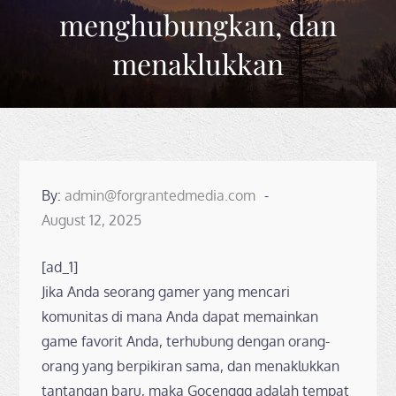
menghubungkan, dan
menaklukkan
By:
admin@forgrantedmedia.com
Posted
August 12, 2025
on
[ad_1]
Jika Anda seorang gamer yang mencari
komunitas di mana Anda dapat memainkan
game favorit Anda, terhubung dengan orang-
orang yang berpikiran sama, dan menaklukkan
tantangan baru, maka Gocengqq adalah tempat