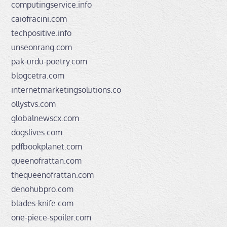
computingservice.info
caiofracini.com
techpositive.info
unseonrang.com
pak-urdu-poetry.com
blogcetra.com
internetmarketingsolutions.co
ollystvs.com
globalnewscx.com
dogslives.com
pdfbookplanet.com
queenofrattan.com
thequeenofrattan.com
denohubpro.com
blades-knife.com
one-piece-spoiler.com