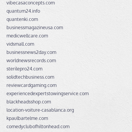
vibecasaconcepts.com
quantum24.info
quantenki.com
businessmagazineusa.com
medicwellcare.com
vidsmall.com
businessnews2day.com
worldnewsrecords.com
sterilepro24.com
solidtechbusiness.com
reviewcardgaming.com
experiencedexpertstowingservice.com
blackheadsshop.com
location-voiture-casablanca.org
kpaulbartelme.com
comedyclubofhiltonhead.com