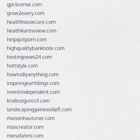
gpl-license.com
grow2every.com
healthhousecare.com
healthkartreview.com
helpquitporn.com
highqualitybanknote.com
hostingnews24.com
hottstyle.com
howtodiyanything.com
inspiringearthlings.com
investindependent.com
kralbozguncu1.com
landscapinggainesvillefl.com
maisonhauturier.com
mascreator.com
menafahmi.com