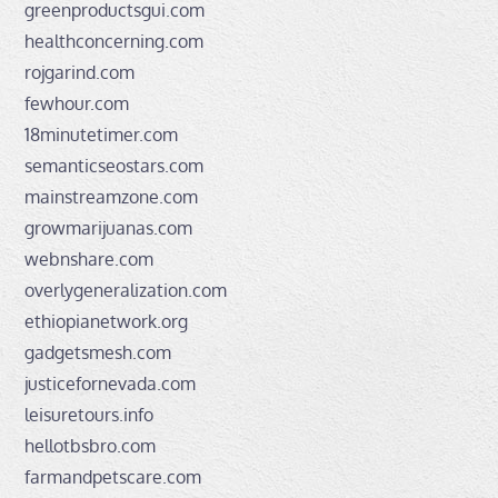
greenproductsgui.com
healthconcerning.com
rojgarind.com
fewhour.com
18minutetimer.com
semanticseostars.com
mainstreamzone.com
growmarijuanas.com
webnshare.com
overlygeneralization.com
ethiopianetwork.org
gadgetsmesh.com
justicefornevada.com
leisuretours.info
hellotbsbro.com
farmandpetscare.com