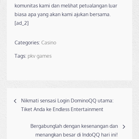
komunitas kami dan melihat petualangan luar
biasa apa yang akan kami ajukan bersama.
[ad_2]
Categories:
Casino
Tags:
pkv games
Post
Nikmati sensasi Login DominoQQ utama:
navigation
Tiket Anda ke Endless Entertainment
Bergabunglah dengan kesenangan dan
menangkan besar di IndoQQ hari ini!