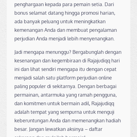
penghargaan kepada para pemain setia. Dari
bonus selamat datang hingga promosi harian,
ada banyak peluang untuk meningkatkan
kemenangan Anda dan membuat pengalaman
perjudian Anda menjadi lebih menyenangkan.
Jadi mengapa menunggu? Bergabunglah dengan
kesenangan dan kegembiraan di Rajajudiqq hari
ini dan lihat sendiri mengapa itu dengan cepat
menjadi salah satu platform perjudian online
paling populer di sekitarnya. Dengan berbagai
permainan, antarmuka yang ramah pengguna,
dan komitmen untuk bermain adil, Rajajudiqq
adalah tempat yang sempurna untuk menguji
keberuntungan Anda dan memenangkan hadiah
besar. Jangan lewatkan aksinya – daftar