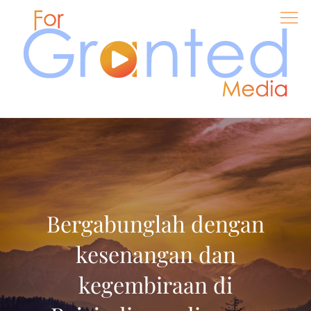
Skip
to
content
Daftar Agen Slot Gacor dengan
Temukan agen slot gacor dengan banyak hadiah setiap
minggu. Mainkan slot dan raih kemenangan besar
Banyak Hadiah Setiap Minggu
dengan berbagai promosi menarik.
Bergabunglah dengan
kesenangan dan
kegembiraan di