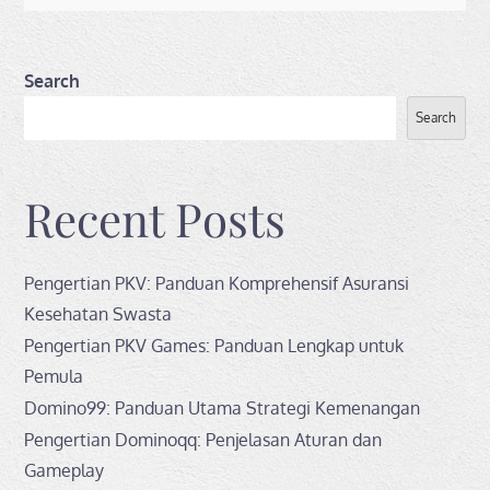
Search
Search
Recent Posts
Pengertian PKV: Panduan Komprehensif Asuransi
Kesehatan Swasta
Pengertian PKV Games: Panduan Lengkap untuk
Pemula
Domino99: Panduan Utama Strategi Kemenangan
Pengertian Dominoqq: Penjelasan Aturan dan
Gameplay