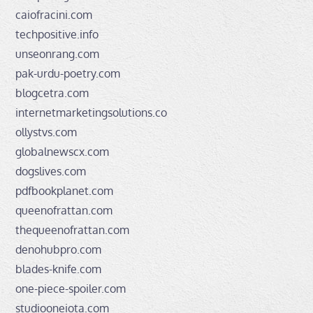
caiofracini.com
techpositive.info
unseonrang.com
pak-urdu-poetry.com
blogcetra.com
internetmarketingsolutions.co
ollystvs.com
globalnewscx.com
dogslives.com
pdfbookplanet.com
queenofrattan.com
thequeenofrattan.com
denohubpro.com
blades-knife.com
one-piece-spoiler.com
studiooneiota.com