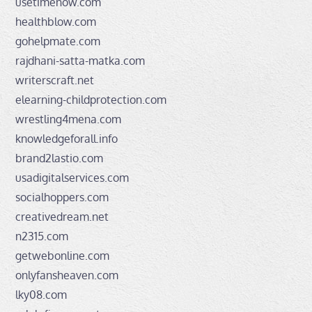
usetimenow.com
healthblow.com
gohelpmate.com
rajdhani-satta-matka.com
writerscraft.net
elearning-childprotection.com
wrestling4mena.com
knowledgeforall.info
brand2lastio.com
usadigitalservices.com
socialhoppers.com
creativedream.net
n2315.com
getwebonline.com
onlyfansheaven.com
lky08.com