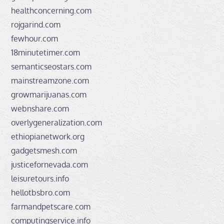
healthconcerning.com
rojgarind.com
fewhour.com
18minutetimer.com
semanticseostars.com
mainstreamzone.com
growmarijuanas.com
webnshare.com
overlygeneralization.com
ethiopianetwork.org
gadgetsmesh.com
justicefornevada.com
leisuretours.info
hellotbsbro.com
farmandpetscare.com
computingservice.info