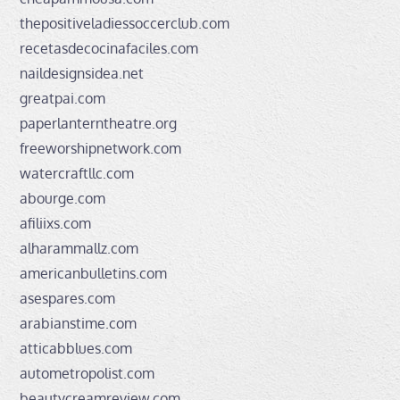
thepositiveladiessoccerclub.com
recetasdecocinafaciles.com
naildesignsidea.net
greatpai.com
paperlanterntheatre.org
freeworshipnetwork.com
watercraftllc.com
abourge.com
afiliixs.com
alharammallz.com
americanbulletins.com
asespares.com
arabianstime.com
atticabblues.com
autometropolist.com
beautycreamreview.com