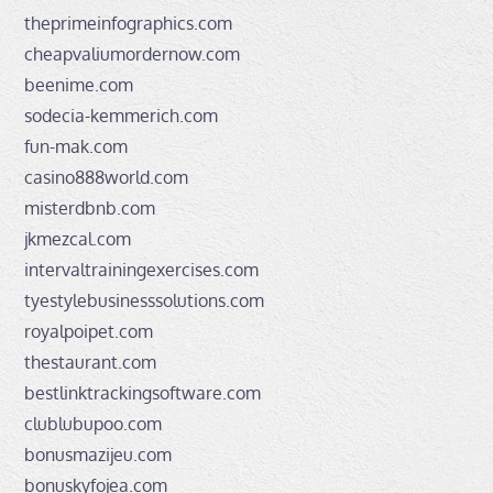
theprimeinfographics.com
cheapvaliumordernow.com
beenime.com
sodecia-kemmerich.com
fun-mak.com
casino888world.com
misterdbnb.com
jkmezcal.com
intervaltrainingexercises.com
tyestylebusinesssolutions.com
royalpoipet.com
thestaurant.com
bestlinktrackingsoftware.com
clublubupoo.com
bonusmazijeu.com
bonuskyfojea.com