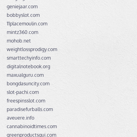
geniejaar.com
bobbyslot.com
11placemoulin.com
mintz360.com
mohob.net
weightlossprodigy.com
smarttechyinfo.com
digitalnotebook.org
maxualguru.com
bongdasuncity.com
slot-pachi.com
freespinsslot.com
paradisefurballs.com
aveuere.info
cannabinoidtimes.com
greenproductsgui.com