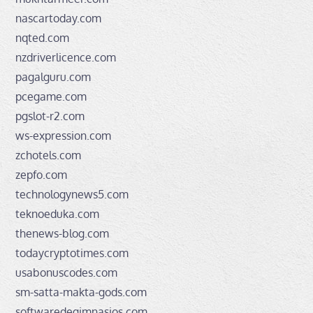
nascartoday.com
nqted.com
nzdriverlicence.com
pagalguru.com
pcegame.com
pgslot-r2.com
ws-expression.com
zchotels.com
zepfo.com
technologynews5.com
teknoeduka.com
thenews-blog.com
todaycryptotimes.com
usabonuscodes.com
sm-satta-makta-gods.com
softwaredegimnasios.com