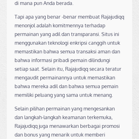
di mana pun Anda berada.
Tapi apa yang benar -benar membuat Rajajudiqq
menonjol adalah komitmennya terhadap
permainan yang adil dan transparansi. Situs ini
menggunakan teknologi enkripsi canggih untuk
memastikan bahwa semua transaksi aman dan
bahwa informasi pribadi pemain dilindungi
setiap saat. Selain itu, Rajajudiqq secara teratur
mengaudit permainannya untuk memastikan
bahwa mereka adil dan bahwa semua pemain
memiliki peluang yang sama untuk menang.
Selain pilihan permainan yang mengesankan
dan langkah-langkah keamanan terkemuka,
Rajajudiqq juga menawarkan berbagai promosi
dan bonus yang menarik untuk memberi