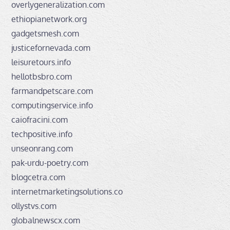
overlygeneralization.com
ethiopianetwork.org
gadgetsmesh.com
justicefornevada.com
leisuretours.info
hellotbsbro.com
farmandpetscare.com
computingservice.info
caiofracini.com
techpositive.info
unseonrang.com
pak-urdu-poetry.com
blogcetra.com
internetmarketingsolutions.co
ollystvs.com
globalnewscx.com