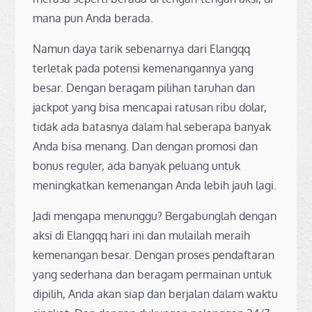
mana pun Anda berada.
Namun daya tarik sebenarnya dari Elangqq
terletak pada potensi kemenangannya yang
besar. Dengan beragam pilihan taruhan dan
jackpot yang bisa mencapai ratusan ribu dolar,
tidak ada batasnya dalam hal seberapa banyak
Anda bisa menang. Dan dengan promosi dan
bonus reguler, ada banyak peluang untuk
meningkatkan kemenangan Anda lebih jauh lagi.
Jadi mengapa menunggu? Bergabunglah dengan
aksi di Elangqq hari ini dan mulailah meraih
kemenangan besar. Dengan proses pendaftaran
yang sederhana dan beragam permainan untuk
dipilih, Anda akan siap dan berjalan dalam waktu