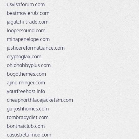
usvisaforum.com
bestmovierulz.com
jagalchi-trade.com
loopersound.com
minapenelope.com
justicereformalliance.com
cryptoglax.com
ohiohobbyplus.com
bogothemes.com
ajino-mingei.com
yourfreehost.info
cheapnorthfacejacketsm.com
gurjoshhomes.com
tombradydiet.com
bonthaiclub.com
casusbelli-mod.com