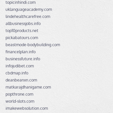
topicinhindi.com
uklanguageacademy.com
lindehealthcarefree.com
allbusinessjobs.info
top10products.net
pickabatours.com
beastmode-bodybuilding.com
financelplan.info
businessfuture.info
infojudibet.com
cbdmap.info
deanbeanxn.com
matkarajdhanigame.com
popthrone.com
world-slots.com
imakewebsolution.com