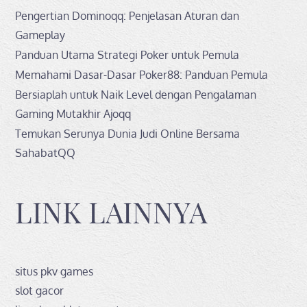
Pengertian Dominoqq: Penjelasan Aturan dan
Gameplay
Panduan Utama Strategi Poker untuk Pemula
Memahami Dasar-Dasar Poker88: Panduan Pemula
Bersiaplah untuk Naik Level dengan Pengalaman
Gaming Mutakhir Ajoqq
Temukan Serunya Dunia Judi Online Bersama
SahabatQQ
LINK LAINNYA
situs pkv games
slot gacor