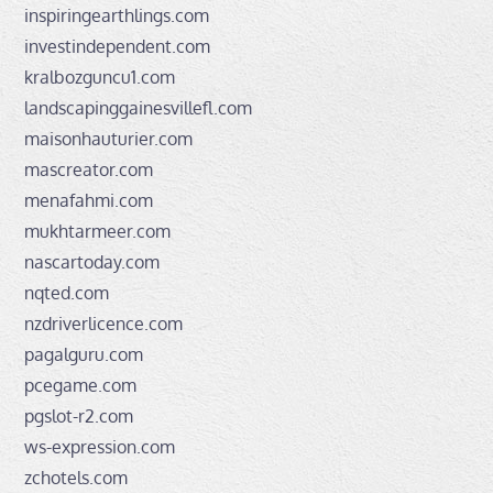
inspiringearthlings.com
investindependent.com
kralbozguncu1.com
landscapinggainesvillefl.com
maisonhauturier.com
mascreator.com
menafahmi.com
mukhtarmeer.com
nascartoday.com
nqted.com
nzdriverlicence.com
pagalguru.com
pcegame.com
pgslot-r2.com
ws-expression.com
zchotels.com