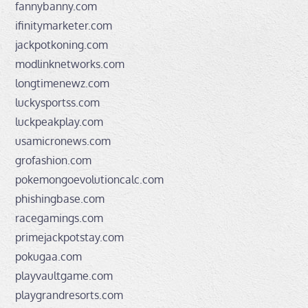
fannybanny.com
ifinitymarketer.com
jackpotkoning.com
modlinknetworks.com
longtimenewz.com
luckysportss.com
luckpeakplay.com
usamicronews.com
grofashion.com
pokemongoevolutioncalc.com
phishingbase.com
racegamings.com
primejackpotstay.com
pokugaa.com
playvaultgame.com
playgrandresorts.com