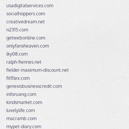
usadigitalservices.com
socialhoppers.com
creativedream.net
n2315.com
getwebonline.com
onlyfansheaven.com
lky08.com
ralph-fiennes.net
fielder-maximum-discount.net
fitfllex.com
genesisbusinesscredit.com
inforuang.com
kindsmarket.com
luvelylife.com
macramb.com
mypet-diary.com