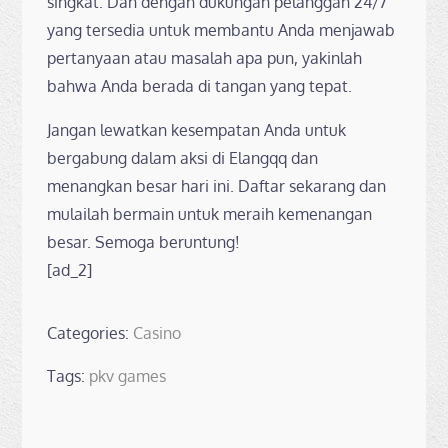
singkat. Dan dengan dukungan pelanggan 24/7
yang tersedia untuk membantu Anda menjawab
pertanyaan atau masalah apa pun, yakinlah
bahwa Anda berada di tangan yang tepat.
Jangan lewatkan kesempatan Anda untuk
bergabung dalam aksi di Elangqq dan
menangkan besar hari ini. Daftar sekarang dan
mulailah bermain untuk meraih kemenangan
besar. Semoga beruntung!
[ad_2]
Categories:
Casino
Tags:
pkv games