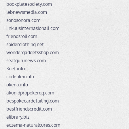
bookplatesociety.com
lebnewsmedia.com
sonosonora.com
linkuusinternasional1.com
friendsroll.com
spiderclothing.net
wondergadgetsshop.com
seatgurunews.com
3net.info
codeplex.info
okena.info
akunidpropokerqq.com
bespokecardetailing.com
bestfriendscredit.com
elibrary.biz
eczema-naturalcures.com