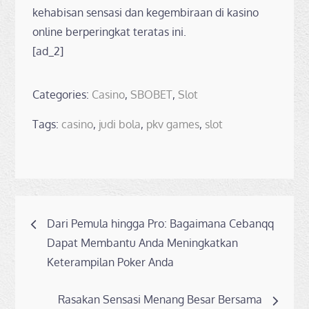
kehabisan sensasi dan kegembiraan di kasino
online berperingkat teratas ini.
[ad_2]
Categories:
Casino
,
SBOBET
,
Slot
Tags:
casino
,
judi bola
,
pkv games
,
slot
Post
Dari Pemula hingga Pro: Bagaimana Cebanqq
navigation
Dapat Membantu Anda Meningkatkan
Keterampilan Poker Anda
Rasakan Sensasi Menang Besar Bersama