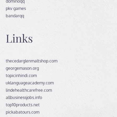
dominoqq
pkv games
bandarqq
Links
thecedarglenmaltshop.com
georgemason.org
topicinhindi.com
uklanguageacademy.com
lindehealthcarefree.com
allbusinessjobs.info
top10products.net
pickabatours.com