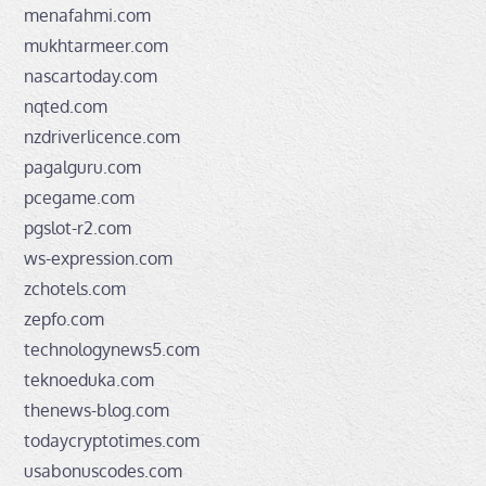
menafahmi.com
mukhtarmeer.com
nascartoday.com
nqted.com
nzdriverlicence.com
pagalguru.com
pcegame.com
pgslot-r2.com
ws-expression.com
zchotels.com
zepfo.com
technologynews5.com
teknoeduka.com
thenews-blog.com
todaycryptotimes.com
usabonuscodes.com