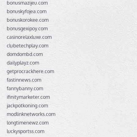
bonusmazijeu.com
bonuskyfojea.com
bonuskorokee.com
bonusgexipoy.com
casinorelaxluxe.com
clubetechplay.com
domdombd.com
dailyplayz.com
getprocrackhere.com
fastinnews.com
fannybanny.com
ifinitymarketer.com
jackpotkoning.com
modlinknetworks.com
longtimenewz.com
luckysportss.com