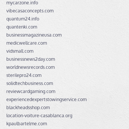
mycarzone.info
vibecasaconcepts.com
quantum24.info
quantenki.com
businessmagazineusa.com
medicwellcare.com
vidsmall.com
businessnews2day.com
worldnewsrecords.com
sterilepro24.com
solidtechbusiness.com
reviewcardgaming.com
experiencedexpertstowingservice.com
blackheadsshop.com
location-voiture-casablanca.org
kpaulbartelme.com