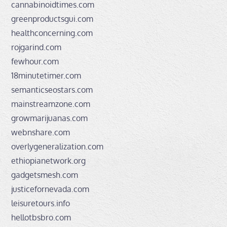
cannabinoidtimes.com
greenproductsgui.com
healthconcerning.com
rojgarind.com
fewhour.com
18minutetimer.com
semanticseostars.com
mainstreamzone.com
growmarijuanas.com
webnshare.com
overlygeneralization.com
ethiopianetwork.org
gadgetsmesh.com
justicefornevada.com
leisuretours.info
hellotbsbro.com