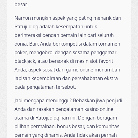
besar.
Namun mungkin aspek yang paling menarik dari
Ratujudiqq adalah kesempatan untuk
berinteraksi dengan pemain lain dari seluruh
dunia. Baik Anda berkompetisi dalam turnamen
poker, mengobrol dengan sesama penggemar
blackjack, atau bersorak di mesin slot favorit
Anda, aspek sosial dari game online menambah
lapisan kegembiraan dan persahabatan ekstra
pada pengalaman tersebut.
Jadi mengapa menunggu? Bebaskan jiwa penjudi
Anda dan rasakan pengalaman kasino online
utama di Ratujudiqq hari ini. Dengan beragam
pilihan permainan, bonus besar, dan komunitas
pemain yang dinamis, Anda tidak akan pernah