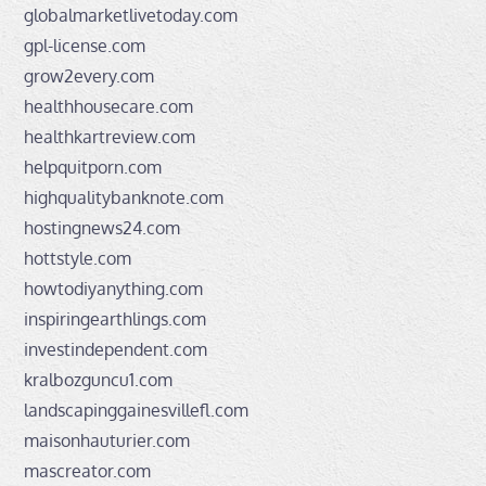
globalmarketlivetoday.com
gpl-license.com
grow2every.com
healthhousecare.com
healthkartreview.com
helpquitporn.com
highqualitybanknote.com
hostingnews24.com
hottstyle.com
howtodiyanything.com
inspiringearthlings.com
investindependent.com
kralbozguncu1.com
landscapinggainesvillefl.com
maisonhauturier.com
mascreator.com