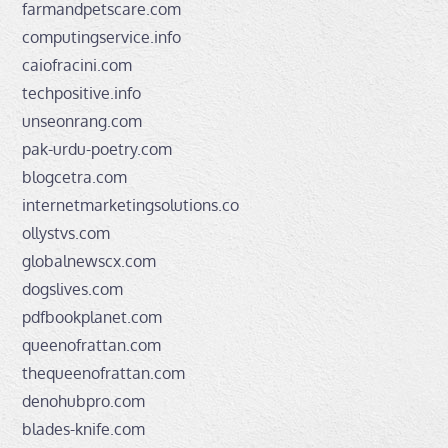
farmandpetscare.com
computingservice.info
caiofracini.com
techpositive.info
unseonrang.com
pak-urdu-poetry.com
blogcetra.com
internetmarketingsolutions.co
ollystvs.com
globalnewscx.com
dogslives.com
pdfbookplanet.com
queenofrattan.com
thequeenofrattan.com
denohubpro.com
blades-knife.com