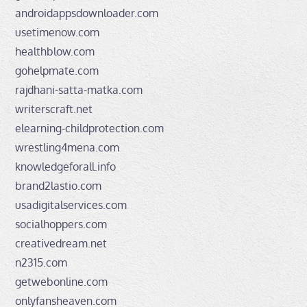
androidappsdownloader.com
usetimenow.com
healthblow.com
gohelpmate.com
rajdhani-satta-matka.com
writerscraft.net
elearning-childprotection.com
wrestling4mena.com
knowledgeforall.info
brand2lastio.com
usadigitalservices.com
socialhoppers.com
creativedream.net
n2315.com
getwebonline.com
onlyfansheaven.com