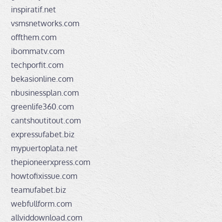
inspiratif.net
vsmsnetworks.com
offthem.com
ibommatv.com
techporfit.com
bekasionline.com
nbusinessplan.com
greenlife360.com
cantshoutitout.com
expressufabet.biz
mypuertoplata.net
thepioneerxpress.com
howtofixissue.com
teamufabet.biz
webfullform.com
allviddownload.com