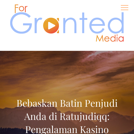
Skip
to
content
Daftar Agen Slot Gacor dengan
Temukan agen slot gacor dengan banyak hadiah setiap
minggu. Mainkan slot dan raih kemenangan besar
Banyak Hadiah Setiap Minggu
dengan berbagai promosi menarik.
Bebaskan Batin Penjudi
Anda di Ratujudiqq:
Pengalaman Kasino